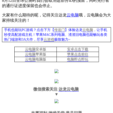
8
月
12
日全球公测时我们会取消这部分
ID
的预留，同时先行者
的通行证进度保留也会停止。
大家有什么期待的呢，记得关注达龙
云电脑
哦，云电脑会为大
家持续关注的！
手机也能玩PC游戏？点击下方【
传送门
】
体验
达龙
云电脑
，让手机
秒变高配游戏主机
！苹果
MAC系列电脑、
渣渣旧电脑也能
畅玩各类
热门端游和3A大作，
尽享
云游戏
极致魅力~
云电脑
安卓版
安卓点击下载
云电脑
苹果版
苹果点击前往
云电脑
电脑
版
电脑即点即玩
微信搜索关注
达龙云电脑
▼