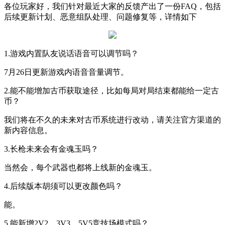
各位玩家好，我们针对最近大家的反馈产出了一份
FAQ
，包括
后续更新计划、恶意组队处理、问题修复等，详情如下
1.
游戏内置队友说话语音可以调节吗？
7
月
26
日更新游戏内语音音量调节。
2.
能不能增加古币获取途径，比如每局对局结束都能给一定古
币？
我们将在不久的未来对古币系统进行改动，请关注官方渠道的
新内容信息。
3.
长枪未来会有金魂玉吗？
当然会，每个武器也都将上线新的金魂玉。
4.
后续版本胡须可以更改颜色吗？
能。
5.
能新增
2V2
，
3V3
，
5V5
竞技场模式吗？