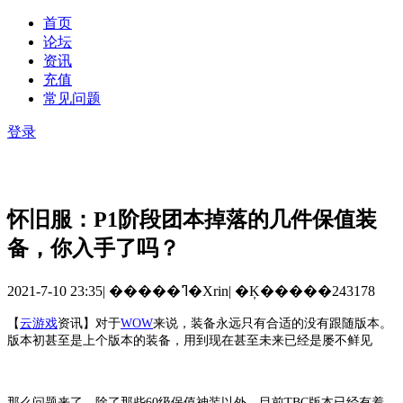
首页
论坛
资讯
充值
常见问题
登录
怀旧服：P1阶段团本掉落的几件保值装
备，你入手了吗？
2021-7-10 23:35
|
�����ߣ�Xrin
|
�Ķ�����243178
【
云游戏
资讯
】
对于
WOW
来说，装备永远只有合适的没有跟随版本。
版本初甚至是上个版本的装备，用到现在甚至未来已经是屡不鲜见
那么问题来了，除了那些
60级保值神装以外。目前TBC版本已经有着