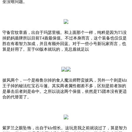
全没啥问题。
守备官纹章盾，出自于玛瑟里顿。和上面那个一样，纯粹是因为
T5没
掉奶妈盾牌所以目前T4盾最保值。不过本身而言，这个装备也仅仅是
胜在有着智力加成，并且有额外回蓝。对于一些小号新玩家而言，也
算是好用了。至于60版本就玩的，克总盾就足以
披风两个，一个是格鲁尔掉的食人魔法师野蛮披风，另外一个则是
klz
王子掉的秘法红宝石斗篷。其实两者属性都差不多，区别是前者加的
是暴击后者则是命中。之所以说这两个保值，依然是T5团本没有更适
合的代替罢了。
紫罗兰之眼坠饰，出自于
klz馆长。这玩意我之前就说过了，算是智力