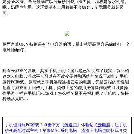
奶骑bis装备。毕竟叠满层以后每秒回42点法力值，堪称是泉水机器。
哦，奶萨也能用。这玩意基本上用着都不会嫌弃，毕竟回蓝就超级
高。
萨而言算
OK？特别是有了电容器的话，暴击就更高更容易储能打一个
电球抬dps了。
随着
云游戏
的发展，其实手机上玩
PC游戏也已经变成了现实，就比如
达龙
云电脑
云游戏平台可以在不改变硬件和系统的情况下就能让手机
运行
PC游戏。原理就是手机远程连接云端的电脑，凭借云端的高性能
配置将游戏画面回传到手机，类似手游的虚拟按键操作模式可以像操
作手游一样在手机玩PC游戏！怎么样？是不是福利呢？哈哈哈，快快
行动起来吧~~
手机也能玩PC游戏？点击下方【
传送门
】
体验
达龙
云电脑
，让手机
秒变高配游戏主机
！苹果
MAC系列电脑、
渣渣旧电脑也能
畅玩各类