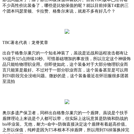
不少高性价比装备了，哪些是比较保值的呢？就以目前掉落T4套的三
个团本玛瑟里顿、卡拉赞、格鲁尔来说，就差不多有好几个？
TBC著名代表：龙脊奖章
出自于格鲁尔巢穴的一个知名神装了，虽说是近战和远程攻击都有让
SS提升325点持续10秒。可惜基础增加的事攻强，所以注定这个神级饰
品只能给物理职业用。但即使如此，这个装备对于大部分物理职业而
言只能算是最好。不过对于一部分职业而言，这个装备甚至是可以用
到T6阶段完全没啥问题。微妙的是，这个装备最近在怀旧服很多团甚
至流拍
奥尔多遗产保卫者，同样出自格鲁尔巢穴的一个盾牌。虽说是个扶手
盾牌理论上来说是个人都可以带，但实际上这玩意算是防骑和防战的
bis毕业装。无他，耐力+命中+防御直接决定这个盾牌有着超高价值。
之所以保值，纯粹是因为T5本根本不掉盾牌，所以用到T6掉落换掉完