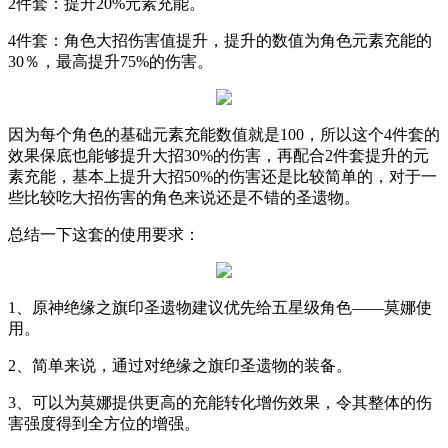
2
件套：提升
20%
元素充能。
4
件套：角色大招伤害值提升，提升的数值为角色元素充能的
30
％，最高提升
75%
的伤害。
因为每个角色的基础元素充能数值就是
100
，所以这个
4
件套的
效果保底也能够提升大招
30%
的伤害，再配合
2
件套提升的元
素充能，基本上提升大招
50%
的伤害还是比较简单的，对于一
些比较吃大招伤害的角色来说还是不错的圣遗物。
总结一下这套的使用要求：
1
、原神绝缘之旗印圣遗物建议优先给五星级角色——莫娜使
用。
2
、简单来说，通过对绝缘之旗印圣遗物的装备。
3
、可以为莫娜提供更高的充能转化增伤效果，令其整体的伤
害强度得到全方位的增强。