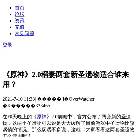
首页
论坛
资讯
充值
常见问题
登录
《原神》2.0稻妻两套新圣遗物适合谁来
用？
2021-7-10 11:33
|
�����ߣ�OverWatcher
|
�Ķ�����333465
在昨天晚上的《
原神
》
2.0
前瞻中，官方公布了两套新的圣遗
物，这两个圣遗物可以说是大大缓解了目前游戏中圣遗物比较
紧俏的情况。那么废话不多说，这就带大家看看这两套圣遗物
怎么使用吧！