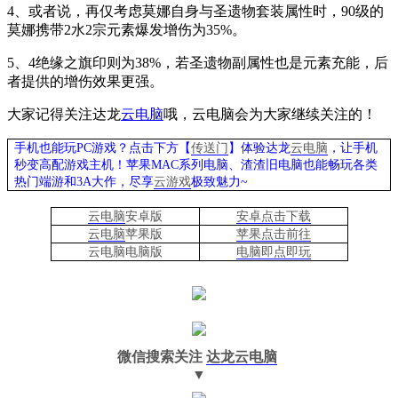
4
、或者说，再仅考虑莫娜自身与圣遗物套装属性时，
90
级的
莫娜携带
2
水
2
宗元素爆发增伤为
35%
。
5
、
4
绝缘之旗印则为
38%
，若圣遗物副属性也是元素充能，后
者提供的增伤效果更强。
大家记得关注达龙
云电脑
哦，云电脑会为大家继续关注的！
手机也能玩PC游戏？点击下方【
传送门
】
体验
达龙
云电脑
，让手机
秒变高配游戏主机
！苹果
MAC系列电脑、
渣渣旧电脑也能
畅玩各类
热门端游和3A大作，
尽享
云游戏
极致魅力~
云电脑
安卓版
安卓点击下载
云电脑
苹果版
苹果点击前往
云电脑
电脑
版
电脑即点即玩
微信搜索关注
达龙云电脑
▼