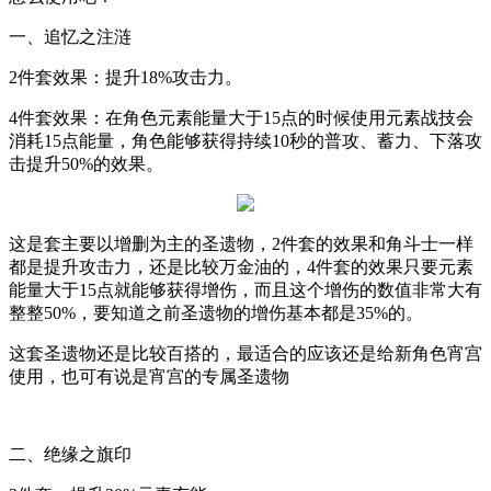
一、追忆之注涟
2
件套效果：提升
18%
攻击力。
4
件套效果：在角色元素能量大于
15
点的时候使用元素战技会
消耗
15
点能量，角色能够获得持续
10
秒的普攻、蓄力、下落攻
击提升
50%
的效果。
这是套主要以增删为主的圣遗物，
2
件套的效果和角斗士一样
都是提升攻击力，还是比较万金油的，
4
件套的效果只要元素
能量大于
15
点就能够获得增伤，而且这个增伤的数值非常大有
整整
50%
，要知道之前圣遗物的增伤基本都是
35%
的。
这套圣遗物还是比较百搭的，最适合的应该还是给新角色宵宫
使用，也可有说是宵宫的专属圣遗物
二、绝缘之旗印