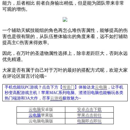
能力，后者相比 前者自身输出稍低，但是能为团队带来非常
可观的增伤。
一个辅助天赋技能组的角色再怎么堆伤害属性，能够提高的伤
害也是很有限的，从队伍整体输出的角度来看，远不如打辅助
提高主
C
伤害来得效率。
因此，在万叶的圣遗物属性选择上，除非差距巨大，否则永远
优先精通。
大家是否有属于自己对于万叶的最好的搭配方式呢，欢迎大家
在评论区留言讨论哦
~
手机也能玩PC游戏？点击下方【
传送门
】
体验
达龙
云电脑
，让手机
秒变高配游戏主机
！苹果
MAC系列电脑、
渣渣旧电脑也能
畅玩各类
热门端游和3A大作，
尽享
云游戏
极致魅力~
云电脑
安卓版
安卓点击下载
云电脑
苹果版
苹果点击前往
云电脑
电脑
版
电脑即点即玩