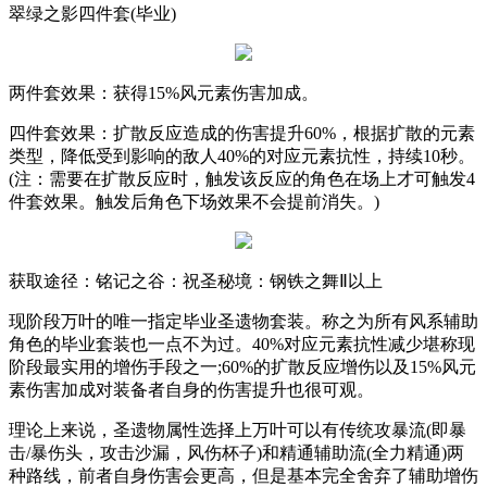
翠绿之影四件套
(
毕业
)
两件套效果：获得
15%
风元素伤害加成。
四件套效果：扩散反应造成的伤害提升
60%
，根据扩散的元素
类型，降低受到影响的敌人
40%
的对应元素抗性，持续
10
秒。
(
注：需要在扩散反应时，触发该反应的角色在场上才可触发
4
件套效果。触发后角色下场效果不会提前消失。
)
获取途径：铭记之谷：祝圣秘境：钢铁之舞Ⅱ以上
现阶段万叶的唯一指定毕业圣遗物套装。称之为所有风系辅助
角色的毕业套装也一点不为过。
40%
对应元素抗性减少堪称现
阶段最实用的增伤手段之一
;60%
的扩散反应增伤以及
15%
风元
素伤害加成对装备者自身的伤害提升也很可观。
理论上来说，圣遗物属性选择上万叶可以有传统攻暴流
(
即暴
击
/
暴伤头，攻击沙漏，风伤杯子
)
和精通辅助流
(
全力精通
)
两
种路线，前者自身伤害会更高，但是基本完全舍弃了辅助增伤