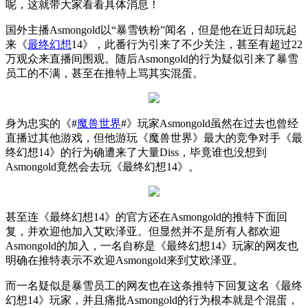
呢，这就带大家看看具体消息！
国外主播
Asmongold
以“暴雪铁粉”闻名，但是他在近日却玩起
来《
最终幻想
14
》，此番行为引来了不少关注，甚至有超过
22
万观众来直播间围观。随后
Asmongold
的行为疑似引来了暴雪
员工的不满，甚至在推特上骂其实混蛋。
身为忠实的《
#
魔兽世界
#
》玩家
Asmongold
虽然在过去也曾经
直播过其他游戏，但他游玩《魔兽世界》最大的竞争对手《最
终幻想
14
》的行为确遭来了大量
Diss
，毕竟谁也没想到
Asmongold
竟然会去玩《最终幻想
14
》。
甚至连《最终幻想
14
》的官方还在
Asmongold
的推特下面回
复，并欢迎他加入艾欧泽亚。但显然并不是所有人都欢迎
Asmongold
的加入，一名自称是《最终幻想
14
》玩家的网友也
明确在推特表示不欢迎
Asmongold
来到艾欧泽亚。
而一名疑似是暴雪员工的网友也在这条推特下回复这名《最终
幻想
14
》玩家，并且痛批
Asmongold
的行为根本就是个混蛋，