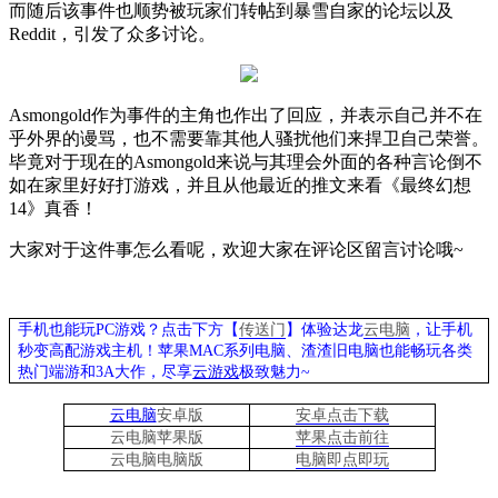
而随后该事件也顺势被玩家们转帖到暴雪自家的论坛以及
Reddit
，引发了众多讨论。
Asmongold
作为事件的主角也作出了回应，并表示自己并不在
乎外界的谩骂，也不需要靠其他人骚扰他们来捍卫自己荣誉。
毕竟对于现在的
Asmongold
来说与其理会外面的各种言论倒不
如在家里好好打游戏，并且从他最近的推文来看《最终幻想
14
》真香！
大家对于这件事怎么看呢，欢迎大家在评论区留言讨论哦
~
手机也能玩PC游戏？点击下方【
传送门
】
体验
达龙
云电脑
，让手机
秒变高配游戏主机
！苹果
MAC系列电脑、
渣渣旧电脑也能
畅玩各类
热门端游和3A大作，
尽享
云游戏
极致魅力~
云电脑
安卓版
安卓点击下载
云电脑苹果版
苹果点击前往
云电脑
电脑
版
电脑即点即玩