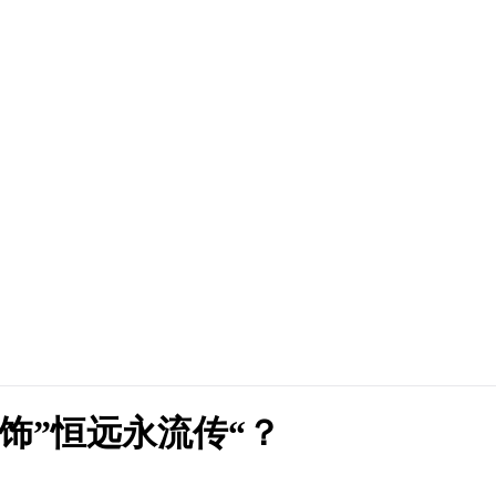
首饰”恒远永流传“？