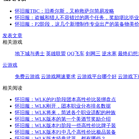
怀旧服TBC：旧希尔斯，又称救萨尔简易攻略
怀旧服：盗贼和猎人不容错过的两个任务，奖励堪比毕业
怀旧服：P2阶段，这几个新增制作专业出产的装备物美
发表文章
相关游戏
地下城与勇士
英雄联盟
QQ飞车
剑网三
逆水寒
最终幻想1
云游戏
免费云游戏
云游戏网速要求
云游戏平台哪个好
云游戏下
相关阅读
怀旧服：WLK的P1阶段团本高性价比装绑盘点
怀旧服：WLK刚开，团本职业分布排名数据
怀旧服：WLK将来，简述各个职业适配的种族
怀旧服：WLK版本的第一个美酒节奖励介绍
怀旧服：WLK版本P1阶段一些高性价比牌子装
怀旧服：WLK版本P1中几个高性价比极品装备
怀旧服：WLK版本经典武器，都有哪些？