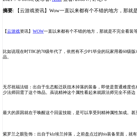
摘要
: 【云游戏资讯】Wow一直以来都有个不错的地方，那
【
云游戏
资讯】
WOW
一直以来都有个不错的地方，那就是不完全看装
比如说现在时
TBC的70级年代了，依然有不少P1毕业的玩家用着60
品。
无尽祝福法链：出自于生态船迁跃扭木掉落的装备，即使是普通难度也
少法师回需了这个饰品。虽说精神这个属性看起来就跟法师完全不搭边
最大的原因就在于唤醒这个回蓝技能，是可以享受到精神属性加成。甚
紫罗兰之眼坠饰：出自于
klz埃兰掉落，之前盘点过的bis装备里面