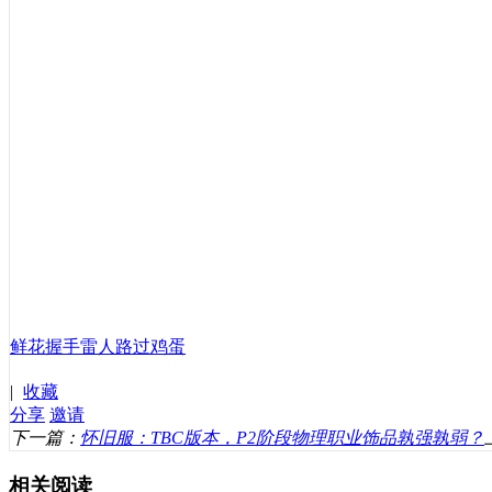
鲜花
握手
雷人
路过
鸡蛋
|
收藏
分享
邀请
下一篇：
怀旧服：TBC版本，P2阶段物理职业饰品孰强孰弱？
相关阅读