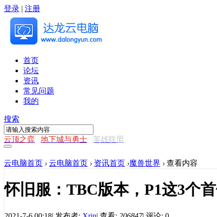
登录
|
注册
首页
论坛
资讯
常见问题
我的
搜索
云顶之弈
地下城与勇士
英雄联盟
云电脑首页
›
云电脑首页
›
资讯首页
›
魔兽世界
›
查看内容
怀旧服：TBC版本，P1这3个
2021-7-6 00:18
|
发布者:
Xrin
|
查看:
206847
|
评论: 0