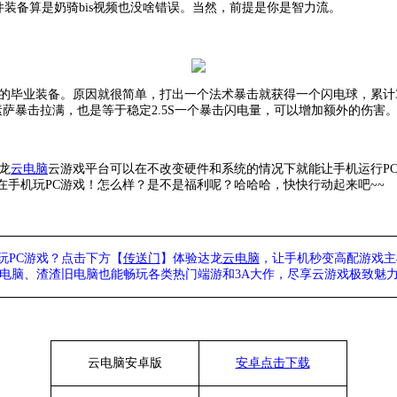
这件装备算是奶骑bis视频也没啥错误。当然，前提是你是智力流。
萨的毕业装备。原因就很简单，打出一个法术暴击就获得一个闪电球，累计3
素萨暴击拉满，也是等于稳定2.5S一个暴击闪电量，可以增加额外的伤害
龙
云电脑
云游戏平台可以在不改变硬件和系统的情况下就能让手机运行
P
手机玩PC游戏！怎么样？是不是福利呢？哈哈哈，快快行动起来吧~~
玩PC游戏？点击下方【
传送门
】
体验
达龙
云电脑
，让手机秒变高配游戏主
列电脑、
渣渣旧电脑也能
畅玩各类热门端游和3A大作，
尽享
云游戏极致魅力
云电脑安卓版
安卓点击下载