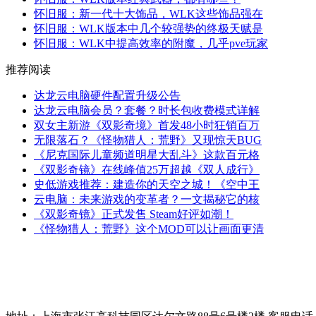
怀旧服：新一代十大饰品，WLK这些饰品强在
怀旧服：WLK版本中几个较强势的终极天赋是
怀旧服：WLK中提高效率的附魔，几乎pve玩家
推荐阅读
达龙云电脑硬件配置升级公告
达龙云电脑会员？套餐？时长包收费模式详解
双女主新游《双影奇境》首发48小时狂销百万
无限落石？《怪物猎人：荒野》又现惊天BUG
《尼克国际儿童频道明星大乱斗》这款百元格
《双影奇镜》在线峰值25万超越《双人成行》
史低游戏推荐：建造你的天空之城！《空中王
云电脑：未来游戏的变革者？一文揭秘它的核
《双影奇镜》正式发售 Steam好评如潮！
《怪物猎人：荒野》这个MOD可以让画面更清