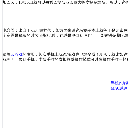
加回蓝，10层buff就可以每秒回复42点蓝量大幅度提高续航。所以，
电容器：出自于
klz邪蹄掉落，某方面来说这玩意基本上就等于是元素
个意思是释放的时候cd是2.5秒，存球是没CD。相当于，即使是后期元
随着
云游戏
的发展，其实手机上玩
PC游戏也已经变成了现实，就比如达
戏画面回传到手机，类似手游的虚拟按键操作模式可以像操作手游一样在
手机也能
MAC系