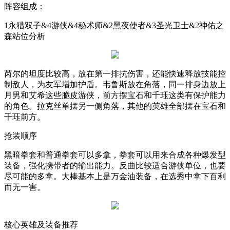
阵容组成：
1
永猎双子
&4
游侠
&4
秘术师
&2
黑夜使者
&3
圣光卫士
&2
神佑之
森站位分析
芮尔的坦度比较高，放在第一排抗伤害，还能快速释放技能控
制敌人，为友军增加护盾。韦鲁斯放在角落，同一排身边放上
月男和艾希这些脆皮游侠，前方摆宝石和千珏这类有保护能力
的角色。拉克丝单摆另一侧角落，其他的英雄全部摆在宝石和
千珏前方。
抢装顺序
黑暗拳套和普通拳套可以多拿，拳套可以用来合成各种爆发型
装备，强化携带者的输出能力。反曲比较适合游侠单位，也要
尽可能的多拿。大棒基本上是万金油装备，在选秀中拿下百利
而无一害。
核心英雄及装备推荐