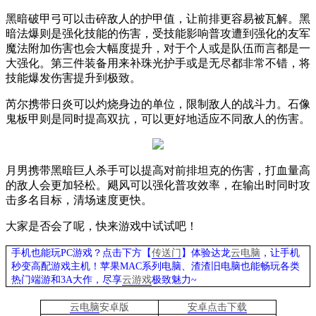
黑暗破甲弓可以击碎敌人的护甲值，让前排更容易被瓦解。黑
暗法爆则是强化技能的伤害，受技能影响普攻遭到强化的友军
魔法附加伤害也会大幅度提升，对于个人或是队伍而言都是一
大强化。第三件装备用来补珠光护手或是无尽都非常不错，将
技能爆发伤害提升到极致。
芮尔携带日炎可以灼烧身边的单位，限制敌人的战斗力。石像
鬼板甲则是同时提高双抗，可以更好地适应不同敌人的伤害。
月男携带黑暗巨人杀手可以提高对前排坦克的伤害，打血量高
的敌人会更加轻松。飓风可以强化普攻效率，在输出时同时攻
击多名目标，清场速度更快。
大家是否会了呢，快来游戏中试试吧！
手机也能玩PC游戏？点击下方【
传送门
】
体验
达龙
云电脑
，让手机
秒变高配游戏主机
！苹果
MAC系列电脑、
渣渣旧电脑也能
畅玩各类
热门端游和3A大作，
尽享
云游戏
极致魅力~
云电脑
安卓版
安卓点击下载