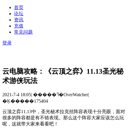
首页
论坛
资讯
充值
常见问题
登录
云电脑攻略：《云顶之弈》11.13圣光秘
术游侠玩法
2021-7-4 18:05
|
�����ߣ�OverWatcher
|
�Ķ�����175404
云顶之弈
11.13
中，圣光秘术拉克丝阵容表现十分亮眼，面对
很多的阵容都是有不错表现。那么这个阵容大家应该怎么玩
呢，这就带大家来看看吧！