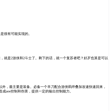
本是很有可能实现的。
话，就是2游侠和2斗士了。剩下的话，就一个复苏者吧？好歹也算是可以
星以外，最主要是装备。必备一个羊刀配合游侠羁绊叠加攻速快速回来，
造成aoe控制和伤害，提供一定的输出控制能力。