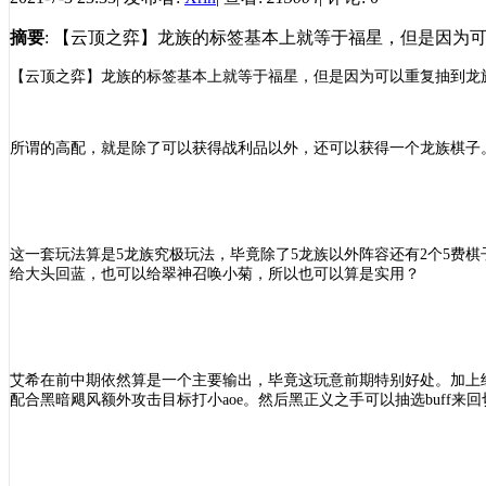
摘要
: 【云顶之弈】龙族的标签基本上就等于福星，但是因为
【
云顶之弈
】
龙族的标签基本上就等于福星，但是因为可以重复抽到龙
所谓的高配，就是除了可以获得战利品以外，还可以获得一个龙族棋子
这一套玩法算是
5龙族究极玩法，毕竟除了5龙族以外阵容还有2个5费
给大头回蓝，也可以给翠神召唤小菊，所以也可以算是实用？
艾希在前中期依然算是一个主要输出，毕竟这玩意前期特别好处。加上
配合黑暗飓风额外攻击目标打小aoe。然后黑正义之手可以抽选buff