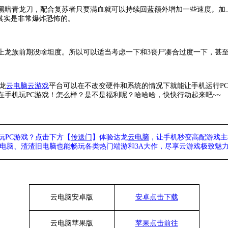
黑暗青龙刀，配合复苏者只要满血就可以持续回蓝额外增加一些速度。加
其实是非常爆炸恐怖的。
上龙族前期没啥坦度。所以可以适当考虑一下和
3丧尸凑合过度一下，甚
龙
云电脑
云游戏
平台可以在不改变硬件和系统的情况下就能让手机运行
P
手机玩PC游戏！怎么样？是不是福利呢？哈哈哈，快快行动起来吧~~
玩PC游戏？点击下方【
传送门
】
体验
达龙
云电脑
，让手机秒变高配游戏主
列电脑、
渣渣旧电脑也能
畅玩各类热门端游和3A大作，
尽享
云游戏极致魅力
云电脑安卓版
安卓点击下载
云电脑苹果版
苹果点击前往