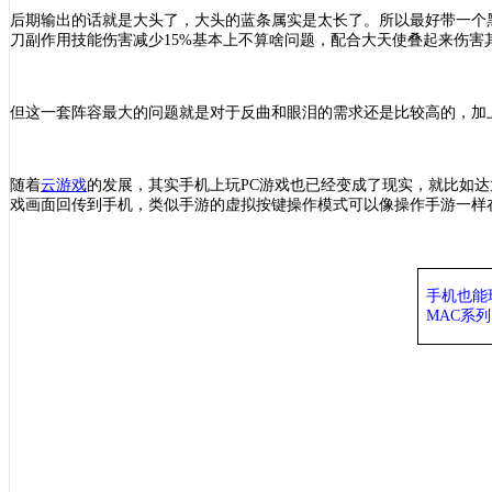
后期输出的话就是大头了，大头的蓝条属实是太长了。所以最好带一个
刀副作用技能伤害减少
15%基本上不算啥问题，配合大天使叠起来伤害
但这一套阵容最大的问题就是对于反曲和眼泪的需求还是比较高的，加
随着
云游戏
的发展，其实手机上玩
PC游戏也已经变成了现实，就比如达
戏画面回传到手机，类似手游的虚拟按键操作模式可以像操作手游一样在
手机也能
MAC系