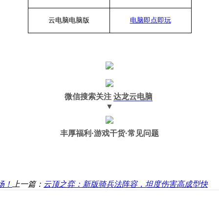
云电脑
电脑
版
电脑即点即玩
微信搜索关注
达龙云电脑
▼
丰厚福利
·游戏干货·常见问题
场！
上一篇：
云顶之弈：新版骑兵法阵容，坦度伤害高成型快