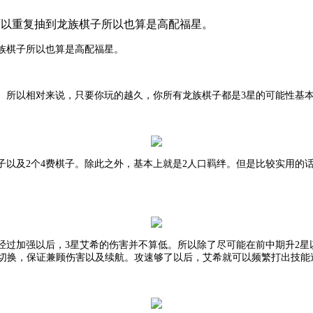
可以重复抽到龙族棋子所以也算是高配福星。
族棋子所以也算是高配福星。
。所以相对来说，只要你玩的越久，你所有龙族棋子都是
3星的可能性基
棋子以及2个4费棋子。除此之外，基本上就是2人口羁绊。但是比较实用的
经过加强以后，
3星艾希的伤害并不算低。所以除了尽可能在前中期升2
来回切换，保证兼顾伤害以及续航。攻速够了以后，艾希就可以频繁打出技能