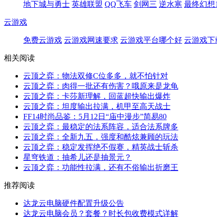
地下城与勇士
英雄联盟
QQ飞车
剑网三
逆水寒
最终幻想1
云游戏
免费云游戏
云游戏网速要求
云游戏平台哪个好
云游戏下
相关阅读
云顶之弈：物法双修C位多多，就不怕针对
云顶之弈：肉得一批还有伤害？哦原来是龙龟
云顶之弈：卡莎新理解，回蓝超快输出爆炸
云顶之弈：坦度输出拉满，机甲至高天战士
FF14时尚品鉴：5月12日“庙中漫步”简易80
云顶之弈：最稳定的法系阵容，适合法系牌多
云顶之弈：全新九五，强度和酷炫兼顾的玩法
云顶之弈：稳定发挥绝不假赛，精英战士斩杀
星穹铁道：抽希儿还是抽景元？
云顶之弈：功能性拉满，还有不俗输出折磨王
推荐阅读
达龙云电脑硬件配置升级公告
达龙云电脑会员？套餐？时长包收费模式详解