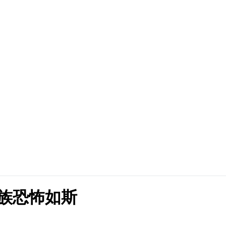
族恐怖如斯