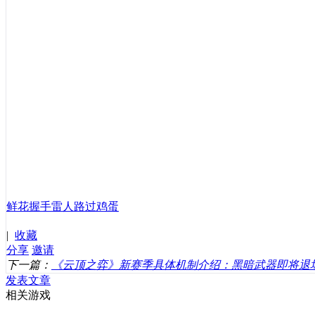
鲜花
握手
雷人
路过
鸡蛋
|
收藏
分享
邀请
下一篇：
《云顶之弈》新赛季具体机制介绍：黑暗武器即将退
发表文章
相关游戏