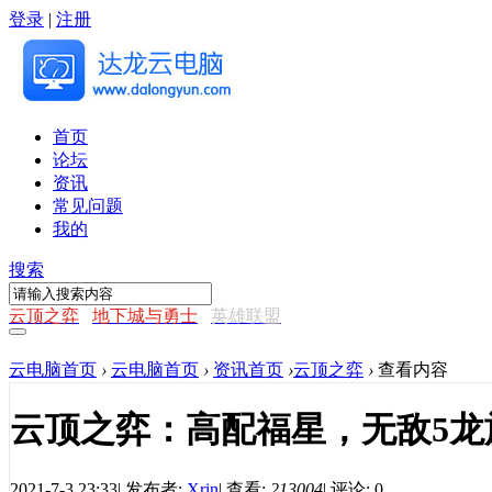
登录
|
注册
首页
论坛
资讯
常见问题
我的
搜索
云顶之弈
地下城与勇士
英雄联盟
云电脑首页
›
云电脑首页
›
资讯首页
›
云顶之弈
›
查看内容
云顶之弈：高配福星，无敌5龙
2021-7-3 23:33
|
发布者:
Xrin
|
查看:
213004
|
评论: 0