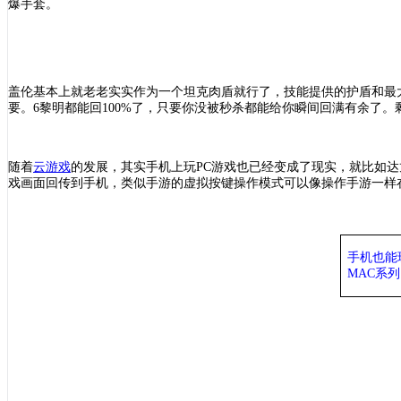
爆手套。
盖伦基本上就老老实实作为一个坦克肉盾就行了，技能提供的护盾和最
要。6黎明都能回100%了，只要你没被秒杀都能给你瞬间回满有余了
随着
云游戏
的发展，其实手机上玩
PC游戏也已经变成了现实，就比如达
戏画面回传到手机，类似手游的虚拟按键操作模式可以像操作手游一样在
手机也能
MAC系