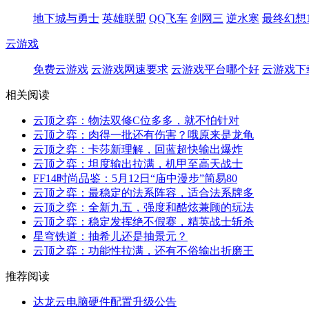
地下城与勇士
英雄联盟
QQ飞车
剑网三
逆水寒
最终幻想1
云游戏
免费云游戏
云游戏网速要求
云游戏平台哪个好
云游戏下
相关阅读
云顶之弈：物法双修C位多多，就不怕针对
云顶之弈：肉得一批还有伤害？哦原来是龙龟
云顶之弈：卡莎新理解，回蓝超快输出爆炸
云顶之弈：坦度输出拉满，机甲至高天战士
FF14时尚品鉴：5月12日“庙中漫步”简易80
云顶之弈：最稳定的法系阵容，适合法系牌多
云顶之弈：全新九五，强度和酷炫兼顾的玩法
云顶之弈：稳定发挥绝不假赛，精英战士斩杀
星穹铁道：抽希儿还是抽景元？
云顶之弈：功能性拉满，还有不俗输出折磨王
推荐阅读
达龙云电脑硬件配置升级公告