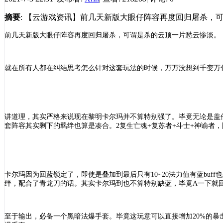
摘要
: 【云游戏资讯】前几天新版大眼仔阵容再度回归屠杀，
前几天新版大眼仔阵容再度回归屠杀，可谓是杀的云顶一片愁云惨淡。
就在所有人都在纠结思考怎么针对这套玩法的时候，万万没想到千变万
讲道理，其实严格来说现在黎明卡尔玛并不算特别强了。毕竟无论是盖
套阵容其实剩下的羁绊也算是凑合。2复生亡魂+复苏者+斗士+神谕者
卡尔玛因为回蓝锁定了，即使是叠加到最后只有
10~20法力值有蓝b
绊，配合了青龙刀的话。其实卡尔玛到也不算特别缺蓝，毕竟A一下就回
至于输出，必备一个黑暗法爆手套。毕竟这玩意可以直接增加
20%的