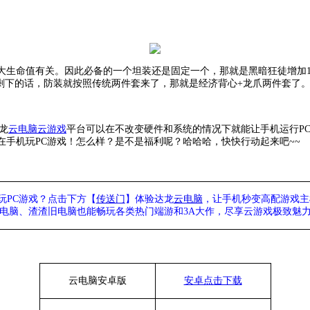
大生命值有关。因此必备的一个坦装还是固定一个，那就是黑暗狂徒增加
。剩下的话，防装就按照传统两件套来了，那就是经济背心+龙爪两件套了
龙
云电脑
云游戏
平台可以在不改变硬件和系统的情况下就能让手机运行
P
手机玩PC游戏！怎么样？是不是福利呢？哈哈哈，快快行动起来吧~~
玩PC游戏？点击下方【
传送门
】
体验
达龙
云电脑
，让手机秒变高配游戏主
列电脑、
渣渣旧电脑也能
畅玩各类热门端游和3A大作，
尽享
云游戏极致魅力
云电脑安卓版
安卓点击下载