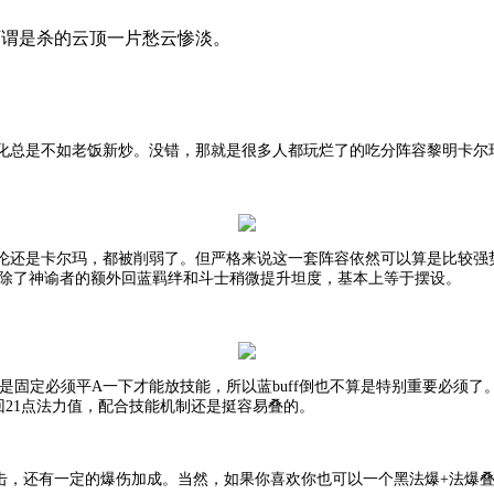
可谓是杀的云顶一片愁云惨淡。
化总是不如老饭新炒。没错，那就是很多人都玩烂了的吃分阵容黎明卡尔
伦还是卡尔玛，都被削弱了。但严格来说这一套阵容依然可以算是比较强
，除了神谕者的额外回蓝羁绊和斗士稍微提升坦度，基本上等于摆设。
uff也是固定必须平A一下才能放技能，所以蓝buff倒也不算是特别重要
21点法力值，配合技能机制还是挺容易叠的。
暴击，还有一定的爆伤加成。当然，如果你喜欢你也可以一个黑法爆+法爆叠