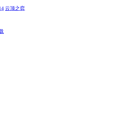
4
云顶之弈
载