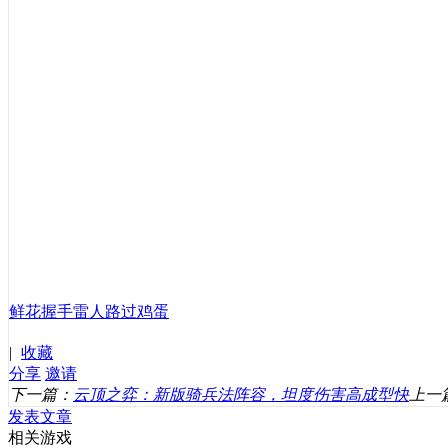
鲜花
握手
雷人
路过
鸡蛋
|
收藏
分享
邀请
下一篇：
云顶之弈：新版骑兵法阵容，坦度伤害高成型快
上一
发表文章
相关游戏