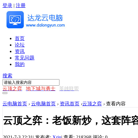
登录
|
注册
首页
论坛
资讯
常见问题
我的
搜索
云顶之弈
地下城与勇士
英雄联盟
云电脑首页
›
云电脑首页
›
资讯首页
›
云顶之弈
›
查看内容
云顶之弈：老饭新炒，这套阵
2021-7-3 22:31
|
发布者:
Xrin
|
查看:
218268
|
评论: 0