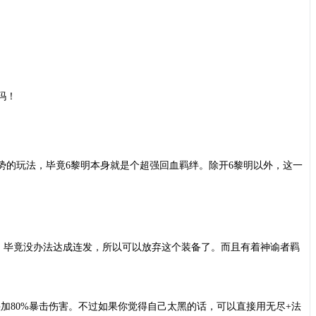
玛！
势的玩法，毕竟
6黎明本身就是个超强回血羁绊。除开6黎明以外，这一
必须了。毕竟没办法达成连发，所以可以放弃这个装备了。而且有着神谕者羁
加80%暴击伤害。不过如果你觉得自己太黑的话，可以直接用无尽+法