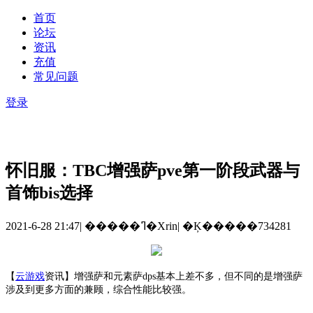
首页
论坛
资讯
充值
常见问题
登录
怀旧服：TBC增强萨pve第一阶段武器与
首饰bis选择
2021-6-28 21:47
|
�����ߣ�Xrin
|
�Ķ�����734281
【
云游戏
资讯
】
增强萨和元素萨
dps基本上差不多，但不同的是增强萨
涉及到更多方面的兼顾，综合性能比较强。