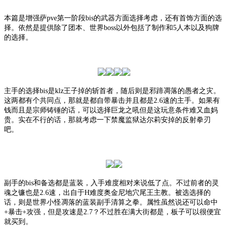
本篇是增强萨
pve第一阶段bis的武器方面选择考虑，还有首饰方面的选
择。依然是提供除了团本、世界boss以外包括了制作和5人本以及狗牌
的选择。
主手的选择
bis是klz王子掉的斩首者，随后则是邪蹄凋落的愚者之灾。
这两都有个共同点，那就是都自带暴击并且都是2.6速的主手。如果有
钱而且是宗师铸锤的话，可以选择巨龙之吼但是这玩意条件难又血妈
贵。实在不行的话，那就考虑一下禁魔监狱达尔莉安掉的反射拳刃
吧。
副手的
bis和备选都是蓝装，入手难度相对来说低了点。不过前者的灵
魂之镰也是2.6速，出自于H难度奥金尼地穴尾王主教。被选选择的
话，则是世界小怪凋落的蓝装副手清算之拳。属性虽然说还可以命中
+暴击+攻强，但是攻速是2.7？不过胜在满大街都是，板子可以很便宜
就买到。