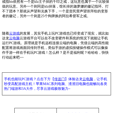
戒指
bis依然有一个是klz王子掉的千印之戒，这玩意也属于一个比较保
值的玩意。另外一个则同是klz掉落，馆长掉的迦萝娜的徽记指环。打
不了团本？那就从声望和兑换下手，一个是贫民窟声望崇拜给的变形
者的徽记，另外一个则是25个狗牌换的阿拉希督军之戒。
随着
云游戏
的发展，其实手机上玩
PC游戏也已经变成了现实，就比如
达龙
云电脑
云游戏平台可以在不改变硬件和系统的情况下就能让手机
运行
PC游戏。原理就是手机远程连接云端的电脑，凭借云端的高性能
配置将游戏画面回传到手机，类似手游的虚拟按键操作模式可以像操
作手游一样在手机玩PC游戏！怎么样？是不是福利呢？哈哈哈，快快
行动起来吧~~
手机也能玩PC游戏？点击下方【
传送门
】
体验
达龙
云电脑
，让手机
秒变高配游戏主机
！苹果
MAC系列电脑、
渣渣旧电脑也能
畅玩各类
热门端游和3A大作，
尽享
云游戏极致魅力~