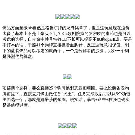
饰品方面超级
bis自然是格鲁尔掉的龙脊奖章了，但是这玩意现在溢价
太多了基本上不是土豪买不到？Klz歌剧院掉的罗密欧的毒药也是可以
考虑的选择，自带命中并且特效CD不长可以提高不低的dps加成。要是
不打本的话，干脆41个狗牌直接换嗜血胸针，反正这玩意很保值。剩
下的蓝装饰品可以考虑的就两个，一个是分解者的沙漏，另外一个则
是强烈优势算盘。
项链两个选择，要么直接
25个狗牌换邪恶意图项圈。要么没装备没狗
牌前提下，直接去刀锋山做任务“犬王”。任务完成以后可以从6个项链
里面选一个，那就是娜塔莎的颈圈。说实话，暴击+命中+攻强也确实
是很值得过度。