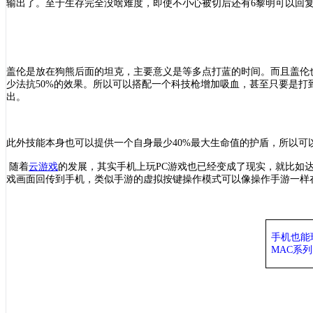
输出了。至于生存完全没啥难度，即使不小心被切后还有6黎明可以回复1
盖伦是放在狗熊后面的坦克，主要意义是等多点打蓝的时间。而且盖伦
少法抗50%的效果。所以可以搭配一个科技枪增加吸血，甚至只要是
出。
此外技能本身也可以提供一个自身最少
40%最大生命值的护盾，所以可
随着
云游戏
的发展，其实手机上玩
PC游戏也已经变成了现实，就比如
戏画面回传到手机，类似手游的虚拟按键操作模式可以像操作手游一样在
手机也能
MAC系