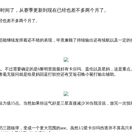
少时间了，从赛季更新到现在已经也差不多两个月了。
经也差不多两个月了。
还能继续发挥着还不错的表现，毕竟兼顾了持续输出还有续航以及一定的
儿。不过需要确定的是6黎明里面最好有卡尔玛、盖伦以及星妈，这是重点
者毫无疑问就是给星妈回蓝打软控还有艾翁召唤小菊打输出辅助。
法力值15点。当然如果你运气好是三星直接减少30当我没说，放完一次
扔三团核弹，变成一个更大范围的
aoe。虽然1/2星卡尔玛伤害并不算高