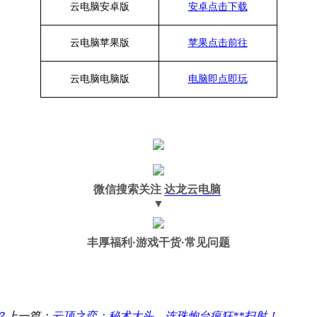
云电脑安卓版
安卓点击下载
云电脑苹果版
苹果点击前往
云电脑
电脑
版
电脑即点即玩
微信搜索关注
达龙云电脑
▼
丰厚福利
·游戏干货·常见问题
？
上一篇：
云顶之弈：秘术大头，连珠炮台疯狂**扫射！