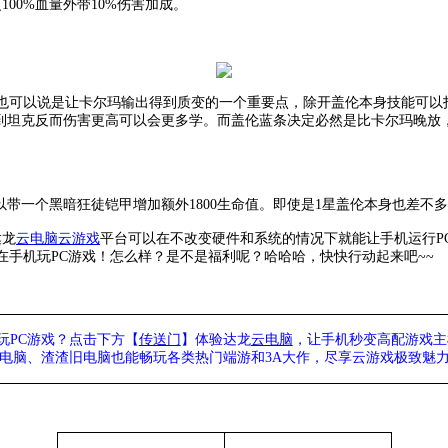
00%血量外带10%伤害加成。
也可以说是让卡尔玛输出得到质变的一个重要点，除开盖伦本身技能可以
打到坦克反而伤害更高可以会更多学。而盖伦蓝条决定必然是比卡尔玛晚放
以带一个黑暗狂徒铠甲增加额外1800生命值。即使是1星盖伦本身也差不多
达龙
云电脑
云游戏
平台可以在不改变硬件和系统的情况下就能让手机运行
手机玩PC游戏！怎么样？是不是福利呢？哈哈哈，快快行动起来吧~~
玩PC游戏？点击下方【
传送门
】
体验
达龙
云电脑
，让手机秒变高配游戏主
列电脑、
渣渣旧电脑也能
畅玩各类热门端游和3A大作，
尽享
云游戏极致魅力