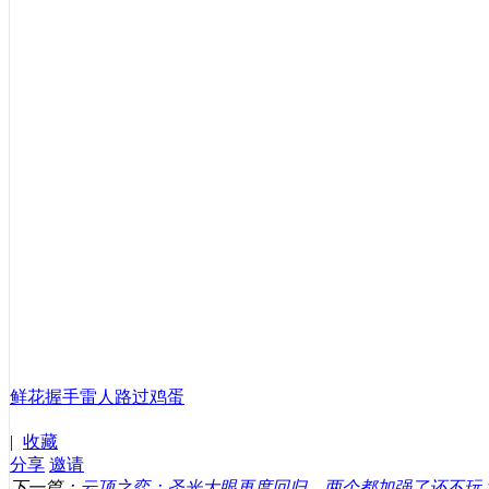
鲜花
握手
雷人
路过
鸡蛋
|
收藏
分享
邀请
下一篇：
云顶之弈：圣光大眼再度回归，两个都加强了还不玩