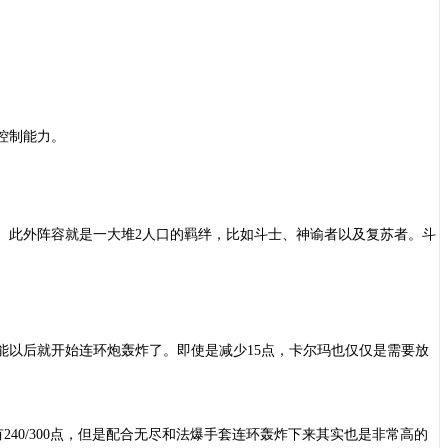
控制能力。
。此外阵容就是一大堆2人口的羁绊，比如斗士、神谕者以及复苏者。斗
技能以后就开始连环炮轰炸了。即使是减少15点，卡尔玛也仅仅是需要放
只有240/300点，但是配合无尽和法爆手套连环轰炸下来其实也是非常高的