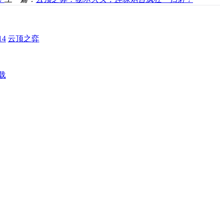
4
云顶之弈
载