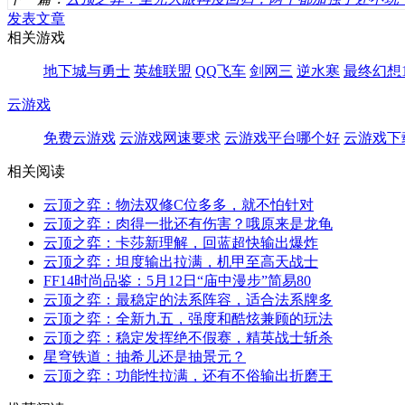
发表文章
相关游戏
地下城与勇士
英雄联盟
QQ飞车
剑网三
逆水寒
最终幻想1
云游戏
免费云游戏
云游戏网速要求
云游戏平台哪个好
云游戏下
相关阅读
云顶之弈：物法双修C位多多，就不怕针对
云顶之弈：肉得一批还有伤害？哦原来是龙龟
云顶之弈：卡莎新理解，回蓝超快输出爆炸
云顶之弈：坦度输出拉满，机甲至高天战士
FF14时尚品鉴：5月12日“庙中漫步”简易80
云顶之弈：最稳定的法系阵容，适合法系牌多
云顶之弈：全新九五，强度和酷炫兼顾的玩法
云顶之弈：稳定发挥绝不假赛，精英战士斩杀
星穹铁道：抽希儿还是抽景元？
云顶之弈：功能性拉满，还有不俗输出折磨王