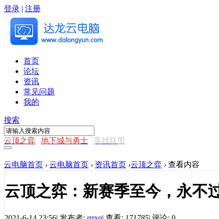
登录
|
注册
首页
论坛
资讯
常见问题
我的
搜索
云顶之弈
地下城与勇士
英雄联盟
云电脑首页
›
云电脑首页
›
资讯首页
›
云顶之弈
›
查看内容
云顶之弈：新赛季至今，永不
2021-6-14 23:56
|
发布者:
rrrxq
|
查看:
171785
|
评论: 0