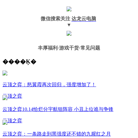
微信搜索关注
达龙云电脑
▼
丰厚福利
·游戏干货·常见问题
����Ķ�
云顶之弈：怒翼霞再次回归，强度增加了！
云顶之弈
云顶之弈10.14恰烂分宇航狙阵容 小丑上位谁与争锋
云顶之弈
云顶之弈：一条路走到黑强度还不错的九腥红之月