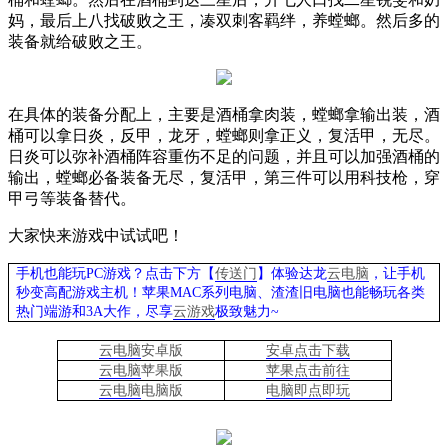
妈，最后上八找破败之王，凑双刺客羁绊，养螳螂。然后多的
装备就给破败之王。
在具体的装备分配上，主要是酒桶拿肉装，螳螂拿输出装，酒
桶可以拿日炎，反甲，龙牙，螳螂则拿正义，复活甲，无尽。
日炎可以弥补酒桶阵容重伤不足的问题，并且可以加强酒桶的
输出，螳螂必备装备无尽，复活甲，第三件可以用科技枪，穿
甲弓等装备替代。
大家快来游戏中试试吧！
手机也能玩PC游戏？点击下方【
传送门
】
体验
达龙
云电脑
，让手机
秒变高配游戏主机
！苹果
MAC系列电脑、
渣渣旧电脑也能
畅玩各类
热门端游和3A大作，
尽享
云游戏
极致魅力~
云电脑
安卓版
安卓点击下载
云电脑
苹果版
苹果点击前往
云电脑
电脑
版
电脑即点即玩