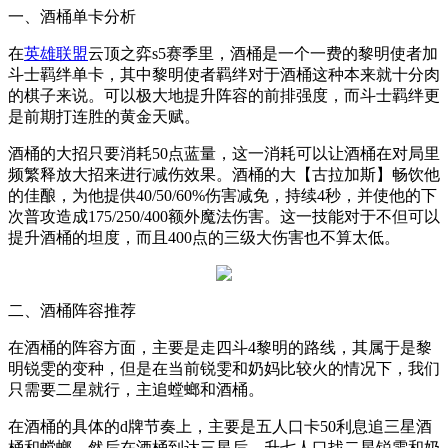
一、酒桶单卡分析
在
英雄联盟
云顶之弈
s5
赛季里，酒桶是一个一费的黎明使者加
斗士羁绊单卡，其中黎明使者羁绊对于酒桶这种本来就十分肉
的棋子来说。可以极大地提升阵容的前排强度，而斗士羁绊更
是前期打连胜的黄金天赋。
酒桶的大招只要消耗
50
点蓝量，这一消耗可以让酒桶在对局里
频繁释放大招来进行减伤效果。酒桶的大【古拉加斯】畅饮他
的佳酿，为他提供
40/50/60%
伤害减免，持续
4
秒，并使他的下
次普攻造成
175/250/400
额外魔法伤害。这一技能对于不但可以
提升酒桶的坦度，而且
400
点的三级大伤害也不算太低。
二、酒桶阵容推荐
在酒桶的阵容方面，主要是走四斗
4
黎明的路线，其属于是黎
明锐雯的变种，但是在当前锐雯和奶妈比较火的情况下，我们
只需要二星就行，主追螳螂和酒桶。
在酒桶的具体的
d
牌节奏上，主要是五人口卡
50
利息追三星酒
桶和螳螂。然后在酒桶到达三星后，升七人口找二星锐雯和奶