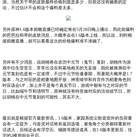
游。当然关于琴的皮肤最终价格到底是多少，目前还没有确凿的定
论，不过估计不会和这个爆料差太多。
另外原神
1.6版本前瞻直播已经确定将在5月28日晚上播出，而此前爆料
的芭芭拉和琴的皮肤消息，大概率会在1.6版本上线，所以说，到时根
据前瞻直播，就可以看看这次的价格爆料准不准确了。
另外有不少消息，说胡桃将在农历中元节（鬼节）复刻，胡桃作为游
戏中往生堂堂主，常常出没在和墓地相关的无妄坡，因此被推测在中
元节复刻也是有一定道理，不过中元节恰逢暑期，而暑期大概率是
1.7
版本，与之对应的是稻妻地图开放，神里绫华和肖宫作为稻妻角色到
时应该会UP，加上并不是每个真实节日，游戏中都有与之对应的节
日，比如端午节和清明节，原神就没有特意做对应的活动或节日，所
以胡桃在中元节复刻的可能性，其实不大。
最后就是根据官方最新资讯，
1.6版本，家园系统尘歌壶室外的负荷量
会有一定提升，与壶灵对话将有返回选项，避免每个分类都得重新对
话进入，后续还会有浮空石、铺路等摆设道具，在1.6版本更新后，住
宅的2楼房间会开启。