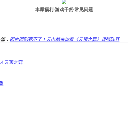
丰厚福利
·游戏干货·常见问题
一篇：
回血回到死不了！云电脑带你看《云顶之弈》超强阵容
4
云顶之弈
载