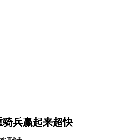
重骑兵赢起来超快
者: 百香果