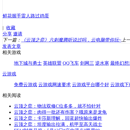
鲜花
握手
雷人
路过
鸡蛋
|
收藏
分享
邀请
下一篇：
《云顶之弈》六刺魔腾听说过吗，云电脑带你玩~
上
发表文章
相关游戏
地下城与勇士
英雄联盟
QQ飞车
剑网三
逆水寒
最终幻想1
云游戏
免费云游戏
云游戏网速要求
云游戏平台哪个好
云游戏下
相关阅读
云顶之弈：物法双修C位多多，就不怕针对
云顶之弈：肉得一批还有伤害？哦原来是龙龟
云顶之弈：卡莎新理解，回蓝超快输出爆炸
云顶之弈：坦度输出拉满，机甲至高天战士