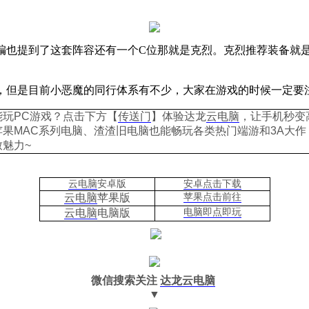
编也提到了这套阵容还有一个
C
位那就是克烈。克烈推荐装备就
。
，但是目前小恶魔的同行体系有不少，大家在游戏的时候一定要
能玩PC游戏？点击下方【
传送门
】
体验
达龙
云电脑
，让手机秒变
苹果
MAC系列电脑、
渣渣旧电脑也能
畅玩各类热门端游和3A大作
致魅力~
云电脑
安卓版
安卓点击下载
云电脑
苹果版
苹果点击前往
云电脑
电脑
版
电脑即点即玩
微信搜索关注
达龙云电脑
▼