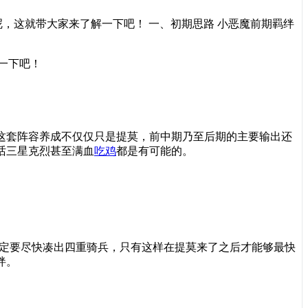
呢，这就带大家来了解一下吧！ 一、初期思路 小恶魔前期羁绊
一下吧！
这套阵容养成不仅仅只是提莫，前中期乃至后期的主要输出还
话三星克烈甚至满血
吃鸡
都是有可能的。
定要尽快凑出四重骑兵，只有这样在提莫来了之后才能够最快
绊。