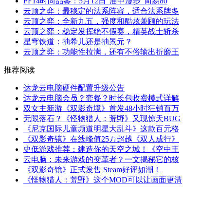
FF14时尚品鉴：5月12日“庙中漫步”简易80
云顶之弈：最稳定的法系阵容，适合法系牌多
云顶之弈：全新九五，强度和酷炫兼顾的玩法
云顶之弈：稳定发挥绝不假赛，精英战士斩杀
星穹铁道：抽希儿还是抽景元？
云顶之弈：功能性拉满，还有不俗输出折磨王
推荐阅读
达龙云电脑硬件配置升级公告
达龙云电脑会员？套餐？时长包收费模式详解
双女主新游《双影奇境》首发48小时狂销百万
无限落石？《怪物猎人：荒野》又现惊天BUG
《尼克国际儿童频道明星大乱斗》这款百元格
《双影奇镜》在线峰值25万超越《双人成行》
史低游戏推荐：建造你的天空之城！《空中王
云电脑：未来游戏的变革者？一文揭秘它的核
《双影奇镜》正式发售 Steam好评如潮！
《怪物猎人：荒野》这个MOD可以让画面更清