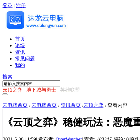
登录
|
注册
首页
论坛
资讯
常见问题
我的
搜索
云顶之弈
地下城与勇士
英雄联盟
云电脑首页
›
云电脑首页
›
资讯首页
›
云顶之弈
›
查看内容
《云顶之弈》稳健玩法：恶魔
2021-5-30 11:59
|
发布者:
OverWatcher
|
查看:
183347
|
评论: 0
|
原作