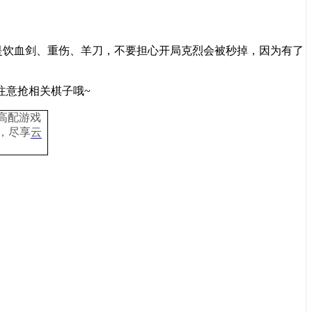
是饮血剑、重伤、羊刀，不要担心开局克烈会被秒掉，因为有了
注意抢相关棋子哦
~
高配游戏
，
尽享
云