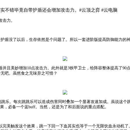
实不错毕竟自带护盾还会增加攻击力。#云顶之弈 #云电脑
攻击力。
但是护盾没了以后，生存依然是个问题了。所以一套进阶版提高防御能力的
护盾并且美妙增加10点攻击力。此外就是3铁甲卫士，给阵容整体提高了9
于无吧。虽然食之无味弃之可惜？
环跳跳乐。每次跳跳乐可以造成伤害同时叠加一个显著攻速加成。虽说这个
果，必备一个蓝buff。当然，还是为了和后面说的重点搭配。
以完美触发这个效果，跳一下回一下血其实也等于一个无限饮血永动机了