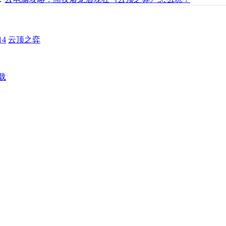
4
云顶之弈
载