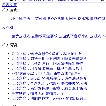
发表文章
相关游戏
地下城与勇士
英雄联盟
QQ飞车
剑网三
逆水寒
最终幻想1
云游戏
免费云游戏
云游戏网速要求
云游戏平台哪个好
云游戏下
相关阅读
云顶之弈：物法双修C位多多，就不怕针对
云顶之弈：肉得一批还有伤害？哦原来是龙龟
云顶之弈：卡莎新理解，回蓝超快输出爆炸
云顶之弈：坦度输出拉满，机甲至高天战士
FF14时尚品鉴：5月12日“庙中漫步”简易80
云顶之弈：最稳定的法系阵容，适合法系牌多
云顶之弈：全新九五，强度和酷炫兼顾的玩法
云顶之弈：稳定发挥绝不假赛，精英战士斩杀
星穹铁道：抽希儿还是抽景元？
云顶之弈：功能性拉满，还有不俗输出折磨王