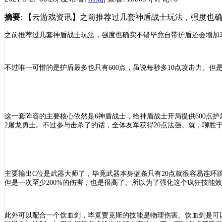
摘要
: 【云游戏资讯】之前推荐过几套神盾战士玩法，强度也确
之前推荐过几套神盾战士玩法，强度也确实不错毕竟自带护盾还会增加
不过唯一可惜的是护盾最多也只有
600点，虽说每秒多10点攻击力。
这一套阵容的主要核心依然是
6神盾战士，给神盾战士开局提供600点
2屠龙勇士。不过参与击杀了的话，全体友军获得20点法强。就，聊胜
主要输出
C位是武器大师了，毕竟武器本身蓝条只有20点就很容易连
但是一次至少200%的伤害，也是很高了。所以为了强化这个疯狂技能效
此外可以配合一个饮血剑，毕竟贾克斯的技能是物理伤害。饮血剑是可