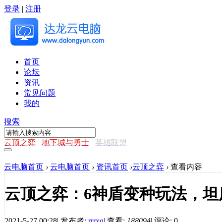
登录
|
注册
首页
论坛
资讯
常见问题
我的
搜索
云顶之弈
地下城与勇士
英雄联盟
云电脑首页
›
云电脑首页
›
资讯首页
›
云顶之弈
›
查看内容
云顶之弈：6神盾变种玩法，坦
2021-5-27 00:28
|
发布者:
rrrxq
|
查看:
188094
|
评论: 0