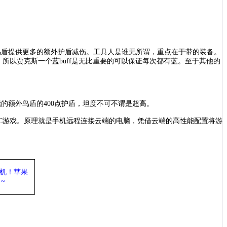
。
鸟盾提供更多的额外护盾减伤。工具人是谁无所谓，重点在于带的装备。
，所以贾克斯一个蓝buff是无比重要的可以保证每次都有蓝。至于其他的
可能的额外鸟盾的400点护盾，坦度不可不谓是超高。
PC游戏。原理就是手机远程连接云端的电脑，凭借云端的高性能配置将游
机
！苹果
~