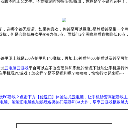
暗武器版本的正义之手。毕竟稳定的切换伤害/吸血，也算是个不错的选择了
了，选哪个都无所谓。如果你喜欢，你甚至可以巨魔
3星然后甚至带一个
双抗，但是会降低每次平A法力值5点。而我们2个黑暗鸟盾直接降低10点
3铁甲卫士就是230点护甲和140魔抗，再加上6神盾的600护盾以及甚至
达龙
云电脑
云游戏
平台可以在不改变硬件和系统的情况下就能让手机运行
手机玩PC游戏！怎么样？是不是福利呢？哈哈哈，快快行动起来吧~~
玩PC游戏？点击下方【
传送门
】
体验
达龙
云电脑
，让手机秒变高配游戏主
列电脑、
渣渣旧电脑也能
畅玩各类热门端游和3A大作，
尽享
云游戏极致魅力