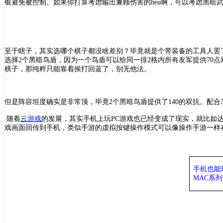
银避免被控制。如果你打算考虑输出兼顾伤害的
heu啊，可以考虑黑
至于瞎子，其实选哪个棋子都没啥差别？毕竟就是个带装备的工具人罢
选择2个黑暗鸟盾，因为一个鸟盾可以给同一排2格内所有友军提供70点
棋子，那纯粹只能靠着挨打回蓝了，别无他法。
但是阵容坦度确实是非常顶，毕竟
2个黑暗鸟盾提供了140的双抗。配合
随着
云游戏
的发展，其实手机上玩
PC游戏也已经变成了现实，就比如
戏画面回传到手机，类似手游的虚拟按键操作模式可以像操作手游一样在
手机也能
MAC系