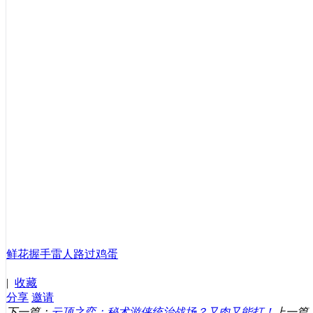
鲜花
握手
雷人
路过
鸡蛋
|
收藏
分享
邀请
下一篇：
云顶之弈：秘术游侠统治战场？又肉又能打！
上一篇