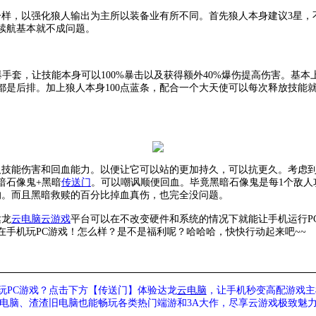
样，以强化狼人输出为主所以装备业有所不同。首先狼人本身建议3星，不
续航基本就不成问题。
爆手套，让技能本身可以100%暴击以及获得额外40%爆伤提高伤害。基本
是后排。加上狼人本身100点蓝条，配合一个大天使可以每次释放技能就
及技能伤害和回血能力。以便让它可以站的更加持久，可以抗更久。考虑
暗石像鬼+黑暗
传送门
。可以嘲讽顺便回血。毕竟黑暗石像鬼是每1个敌人
场的。而且黑暗救赎的百分比掉血真伤，也完全没问题。
达龙
云电脑
云游戏
平台可以在不改变硬件和系统的情况下就能让手机运行
手机玩PC游戏！怎么样？是不是福利呢？哈哈哈，快快行动起来吧~~
玩PC游戏？点击下方【传送门】
体验
达龙
云电脑
，让手机秒变高配游戏主
列电脑、
渣渣旧电脑也能
畅玩各类热门端游和3A大作，
尽享
云游戏极致魅力