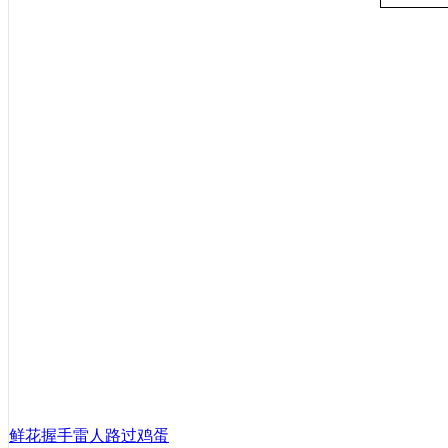
鲜花
握手
雷人
路过
鸡蛋