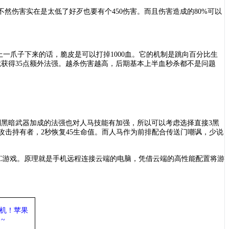
然伤害实在是太低了好歹也要有个450伤害。而且伤害造成的80%可以
上一爪子下来的话，脆皮是可以打掉1000血。它的机制是跳向百分比生
获得35点额外法强。越杀伤害越高，后期基本上半血秒杀都不是问题
到黑暗武器加成的法强也对人马技能有加强，所以可以考虑选择直接3黑
攻击持有者，2秒恢复45生命值。而人马作为前排配合传送门嘲讽，少说
PC游戏。原理就是手机远程连接云端的电脑，凭借云端的高性能配置将游
机
！苹果
~