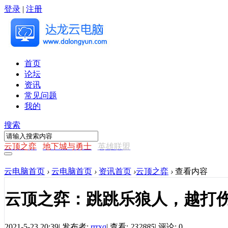
登录
|
注册
首页
论坛
资讯
常见问题
我的
搜索
云顶之弈
地下城与勇士
英雄联盟
云电脑首页
›
云电脑首页
›
资讯首页
›
云顶之弈
›
查看内容
云顶之弈：跳跳乐狼人，越打
2021-5-23 20:39
|
发布者:
rrrxq
|
查看:
232885
|
评论: 0