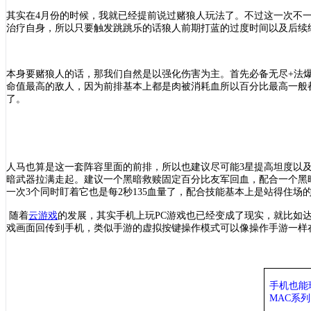
其实在
4月份的时候，我就已经提前说过赌狼人玩法了。不过这一次不一
治疗自身，所以只要触发跳跳乐的话狼人前期打蓝的过度时间以及后续
本身要赌狼人的话，那我们自然是以强化伤害为主。首先必备无尽
+法
命值最高的敌人，因为前排基本上都是肉被消耗血所以百分比最高一般都
了。
人马也算是这一套阵容里面的前排，所以也建议尽可能
3星提高坦度以
暗武器拉满走起。建议一个黑暗救赎固定百分比友军回血，配合一个黑
一次3个同时盯着它也是每2秒135血量了，配合技能基本上是站得住
随着
云游戏
的发展，其实手机上玩
PC游戏也已经变成了现实，就比如
戏画面回传到手机，类似手游的虚拟按键操作模式可以像操作手游一样在
手机也能
MAC系