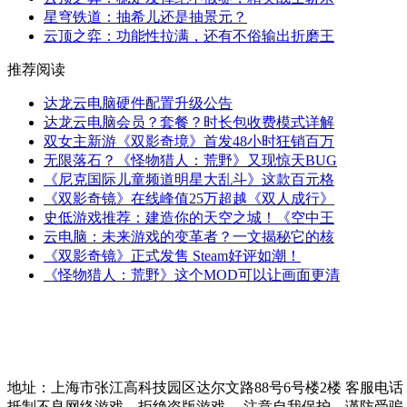
星穹铁道：抽希儿还是抽景元？
云顶之弈：功能性拉满，还有不俗输出折磨王
推荐阅读
达龙云电脑硬件配置升级公告
达龙云电脑会员？套餐？时长包收费模式详解
双女主新游《双影奇境》首发48小时狂销百万
无限落石？《怪物猎人：荒野》又现惊天BUG
《尼克国际儿童频道明星大乱斗》这款百元格
《双影奇镜》在线峰值25万超越《双人成行》
史低游戏推荐：建造你的天空之城！《空中王
云电脑：未来游戏的变革者？一文揭秘它的核
《双影奇镜》正式发售 Steam好评如潮！
《怪物猎人：荒野》这个MOD可以让画面更清
地址：上海市张江高科技园区达尔文路88号6号楼2楼 客服电话：021-51
抵制不良网络游戏，拒绝盗版游戏。 注意自我保护，谨防受骗