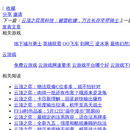
|
收藏
分享
邀请
下一篇：
云顶之弈黑科技：赌蕾欧娜，万古长存坚壁骑士
上一
发表文章
相关游戏
地下城与勇士
英雄联盟
QQ飞车
剑网三
逆水寒
最终幻想1
云游戏
免费云游戏
云游戏网速要求
云游戏平台哪个好
云游戏下
相关阅读
云顶之弈：物法双修C位多多，就不怕针对
云顶之弈：肉得一批还有伤害？哦原来是龙龟
云顶之弈：卡莎新理解，回蓝超快输出爆炸
云顶之弈：坦度输出拉满，机甲至高天战士
FF14时尚品鉴：5月12日“庙中漫步”简易80
云顶之弈：最稳定的法系阵容，适合法系牌多
云顶之弈：全新九五，强度和酷炫兼顾的玩法
云顶之弈：稳定发挥绝不假赛，精英战士斩杀