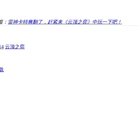
篇：
雷神卡特爽翻了，赶紧来《云顶之弈》中玩一下吧！
4
云顶之弈
载