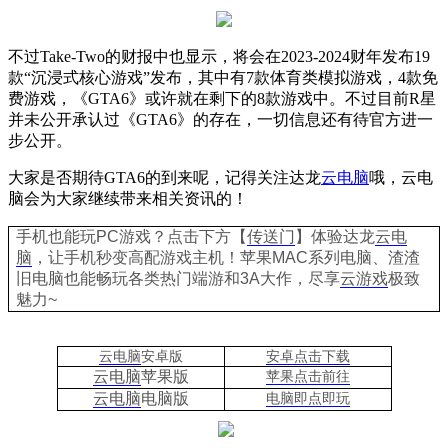
不过
Take-Two
的财报中也显示，将会在
2023-2024
财年发布
19
款“沉浸式核心游戏”发布，其中有
7
款体育类模拟游戏，
4
款免
费游戏，《
GTA6
》或许就在剩下的
8
款游戏中。不过目前
R
星
并未公开承认过《
GTA6
》的存在，一切信息还有待官方进一
步公开。
大家是否期待
GTA6
的到来呢，记得关注达龙
云电脑
哦，云电
脑会为大家继续带来相关资讯的！
手机也能玩PC游戏？点击下方【
传送门
】
体验
达龙
云电
脑
，让手机秒变高配游戏主机
！苹果
MAC系列电脑、
渣渣
旧电脑也能
畅玩各类热门端游和3A大作，
尽享
云游戏
极致
魅力~
云电脑
安卓版
安卓点击下载
云电脑
苹果版
苹果点击前往
云电脑
电脑
版
电脑即点即玩