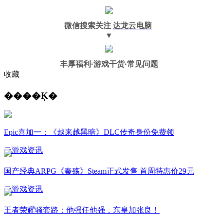
微信搜索关注
达龙云电脑
▼
丰厚福利
·游戏干货·常见问题
收藏
����Ķ�
Epic喜加一：《越来越黑暗》DLC传奇身份免费领
云游戏资讯
国产经典ARPG《秦殇》Steam正式发售 首周特惠价29元
云游戏资讯
王者荣耀骚套路：他强任他强，东皇加张良！