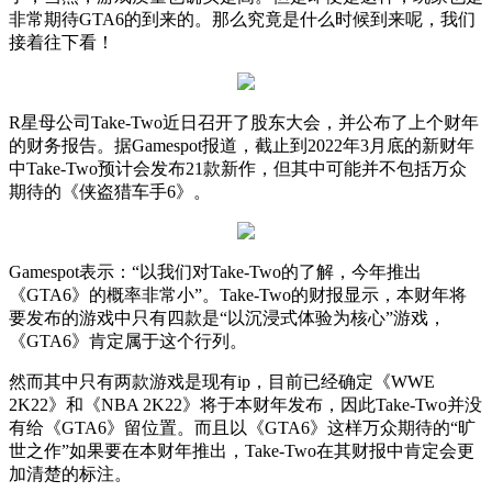
非常期待
GTA6
的到来的。那么究竟是什么时候到来呢，我们
接着往下看！
R
星母公司
Take-Two
近日召开了股东大会，并公布了上个财年
的财务报告。据
Gamespot
报道，截止到
2022
年
3
月底的新财年
中
Take-Two
预计会发布
21
款新作，但其中可能并不包括万众
期待的《侠盗猎车手
6
》。
Gamespot
表示：“以我们对
Take-Two
的了解，今年推出
《
GTA6
》的概率非常小”。
Take-Two
的财报显示，本财年将
要发布的游戏中只有四款是“以沉浸式体验为核心”游戏，
《
GTA6
》肯定属于这个行列。
然而其中只有两款游戏是现有
ip
，目前已经确定《
WWE
2K22
》和《
NBA 2K22
》将于本财年发布，因此
Take-Two
并没
有给《
GTA6
》留位置。而且以《
GTA6
》这样万众期待的“旷
世之作”如果要在本财年推出，
Take-Two
在其财报中肯定会更
加清楚的标注。