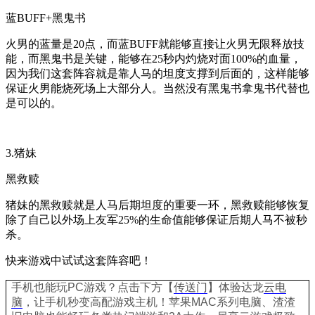
蓝
BUFF+
黑鬼书
火男的蓝量是
20
点，而蓝
BUFF
就能够直接让火男无限释放技
能，而黑鬼书是关键，能够在
25
秒内灼烧对面
100%
的血量，
因为我们这套阵容就是靠人马的坦度支撑到后面的，这样能够
保证火男能烧死场上大部分人。当然没有黑鬼书拿鬼书代替也
是可以的。
3.
猪妹
黑救赎
猪妹的黑救赎就是人马后期坦度的重要一环，黑救赎能够恢复
除了自己以外场上友军
25%
的生命值能够保证后期人马不被秒
杀。
快来游戏中试试这套阵容吧！
手机也能玩PC游戏？点击下方【
传送门
】
体验
达龙
云电
脑
，让手机秒变高配游戏主机
！苹果
MAC系列电脑、
渣渣