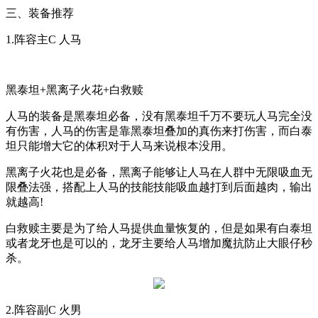
三、装备推荐
1.
阵容主
C
人马
黑泰坦
+
黑离子火花
+
白救赎
人马的装备是黑泰坦必备，没有黑泰坦千万不要玩人马完全没
有伤害，人马的伤害是靠黑泰坦叠加的真伤来打伤害，而白泰
坦只能增大它的体积对于人马来说根本没用。
黑离子火花也是必备，黑离子能够让人马在人群中无限吸血无
限叠法强，搭配上人马的技能技能吸血越打到后面越肉，输出
就越高
!
白救赎主要是为了给人马提供血量恢复的，但是如果有白泰坦
或者龙牙也是可以的，龙牙主要给人马增加魔抗防止大眼仔秒
杀。
2.
阵容副
C
火男