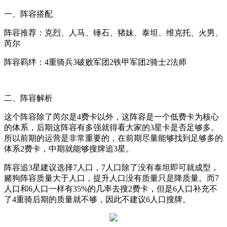
一、阵容搭配
阵容推荐：克烈、人马、锤石、猪妹、泰坦、维克托、火男、
芮尔
阵容羁绊：
4
重骑兵
3
破败军团
2
铁甲军团
2
骑士
2
法师
二、阵容解析
这个阵容除了芮尔是
4
费卡以外，这阵容是一个低费卡为核心
的体系，后期这阵容有多强就得看大家的
3
星卡是否足够多。
所以前期的运营是非常重要的，在前期尽量能够找到足够多的
体系
2
费卡，中期就能够搜牌追
3
星。
阵容追
3
星建议选择
7
人口，
7
人口除了没有泰坦即可就成型，
赌狗阵容质量大于人口，提升人口没有质量只是降质量。而
7
人口和
6
人口一样有
35%
的几率去搜
2
费卡，但是
6
人口补充不
了
4
重骑后期的质量就不够，因此不建议
6
人口搜牌。