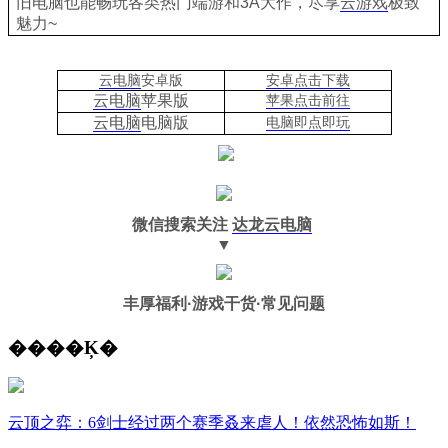
旧电脑也能
畅玩各类热门端游和3A大作，
尽享
云游戏
极致
魅力~
云电脑
安卓版
安卓点击下载
云电脑
苹果版
苹果点击前往
云电脑
电脑
版
电脑即点即玩
微信搜索关注
达龙云电脑
▼
丰厚福利
·游戏干货·常见问题
����Ķ�
云顶之弈：6剑士经过两个赛季叒来虐人！依然恐怖如斯！