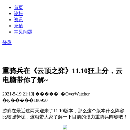
首页
论坛
资讯
充值
常见问题
登录
重骑兵在《云顶之弈》11.10狂上分，云
电脑带你了解~
2021-5-19 21:13
|
�����ߣ�OverWatcher
|
�Ķ�����180950
游戏在最近这两天迎来了
11.10
版本，那么这个版本什么阵容
比较强势呢，这就带大家了解一下目前的强力重骑兵阵容吧！