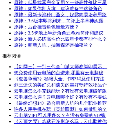
原神：低星武器完全无用？一些高性价比三星
原神：如果你刚入坑，建议准备抽这些角色
原神：最新卡池种门圣女，妮露简易培养思路
原神：3.6版本即将到来，简评上半草神妮露
原神：后台挂雷角色谁最方便？
原神：3.5卡池上半新角色迪希雅简评和建议
原神：新人必练高性价比四星卡都有些什么？
原神：萌新入坑，抽海森还是抽夜兰？
推荐阅读
【剑网三】一到三代全门派大师赛脚印展示、
想免费使用云电脑的点进来 哪里有云电脑破
《魔兽争霸3》秘籍大全、作弊码及使用方法
剑三遗失的美好兑和遗失的美好乾特效物品介
云电脑怎么不充钱能玩？有没有云电脑破解版
云电脑怎么选？云电脑哪个好？有没有不要钱
《最终幻想14》适合萌新入坑的几个职业推荐
许多人用手机在玩《英雄联盟》如何做到的？
云电脑VIP1可以用多久？有没有免费的VIP账
《云顶之羿》炼狱召唤影怎么玩，云电脑教你