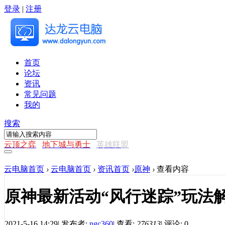
登录
|
注册
首页
论坛
资讯
常见问题
我的
搜索
云顶之弈
地下城与勇士
英雄联盟
云电脑首页
›
云电脑首页
›
资讯首页
›
原神
›
查看内容
原神最新活动“风行迷踪”玩法解
2021-5-16 14:29
|
发布者:
ngc360
|
查看:
276313
|
评论: 0