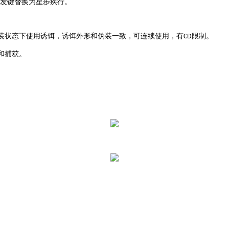
发键替换为星步疾行。
装状态下使用诱饵，诱饵外形和伪装一致，可连续使用，有
限制
。
CD
和捕获
。