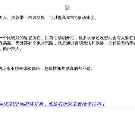
抓人。
推荐
带上
四风原典
，
可以提高
的移动速度。
10%
一个比较好的躲避所在
，
目前活动刚开启，很多玩家还没想到会有人躲在
容易赢。另外还有个鬼才思路，就是通过
透明戏法
和
伪装
，
全程跟着猎手
，循声找人。
趣的玩家不妨去体验体验，趣味性和奖励真的都不错。
神优菈UP池即将开启，低原石玩家来看抽卡技巧！