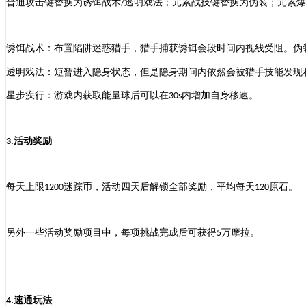
普通攻击键替换为诱饵战术
透明戏法；元素战技键替换为伪装；元素爆
/
诱饵战术：布置陷阱迷惑猎手，猎手捕获诱饵会段时间内视线受阻
。
伪
透明戏法：短暂进入隐身状态，但是隐身期间内依然会被猎手技能发现
星步疾行：游戏内获取能量球后可以在
内增加自身移速
。
30s
活动奖励
3.
每天上限
迷踪币，
活动四天后解锁全部奖励
，
平均
每天
原石
。
1200
120
另外一些活动奖励项目中，
每项挑战
完成后可获得
万摩拉
。
5
速通玩法
4.