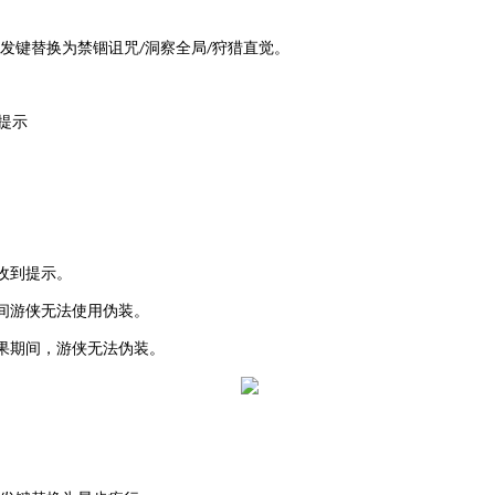
发键替换为禁锢诅咒
洞察全局
狩猎直觉。
/
/
提示
收到提示
。
间游侠无法使用伪装
。
果期间，游侠无法伪装
。