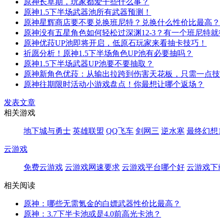
原神长草期，玩家都爱干些什么事？
原神1.5下半场武器池所有武器预测！
原神星辉商店要不要兑换班尼特？兑换什么性价比最高？
原神没有五星角色如何轻松过深渊12-3？有一个班尼特就行了
原神优菈UP池即将开启，低原石玩家来看抽卡技巧！
祈愿分析！原神1.5下半场角色UP池有必要抽吗？
原神1.5下半场武器UP池要不要抽取？
原神新角色优菈：从输出拉跨到伤害天花板，只需一点技巧！
原神往期限时活动小游戏盘点！你最想让哪个返场？
发表文章
相关游戏
地下城与勇士
英雄联盟
QQ飞车
剑网三
逆水寒
最终幻想1
云游戏
免费云游戏
云游戏网速要求
云游戏平台哪个好
云游戏下
相关阅读
原神：哪些无需氪金的白嫖武器性价比最高？
原神：3.7下半卡池或是4.0前高光卡池？