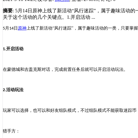
摘要
: 5月14日原神上线了新活动“风行迷踪”，属于趣味
关于这个活动的几个关键点。1.开启活动 ...
月
日
原神
上线了新活动“风行迷踪”，属于趣味活动的一类，只要掌
5
14
开启活动
1.
在
蒙德城和吉盖克斯对话，完成前置任务
后就可以
开启活动玩法。
活动玩法
2.
玩家可以选择，也可以
和好友
组队模式
，
不过
组队模式不能获取迷踪币
猎手
方
：