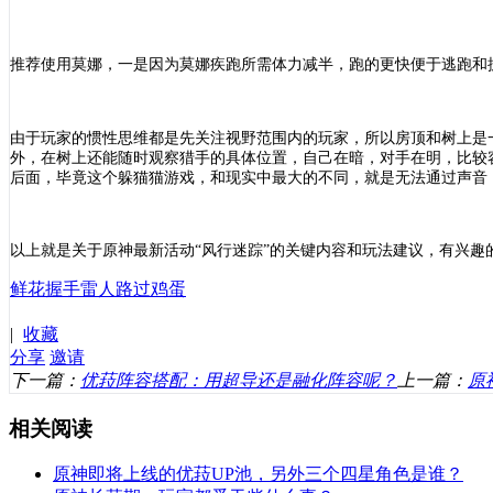
推荐使用
莫娜
，
一是因为莫娜
疾跑所需体力减半，
跑的更快便于逃跑和
由于玩家的惯性思维都是先关注视野范围内的玩家，所以房顶和树上是
外，在树上还能随时观察猎手的具体位置，自己在暗，对手在明，比较
后面，毕竟这个躲猫猫游戏，和现实中最大的不同，就是无法通过声音
以上就是关于原神最新活动
“风行迷踪”的关键内容和玩法建议，有兴
鲜花
握手
雷人
路过
鸡蛋
|
收藏
分享
邀请
下一篇：
优菈阵容搭配：用超导还是融化阵容呢？
上一篇：
原
相关阅读
原神即将上线的优菈UP池，另外三个四星角色是谁？