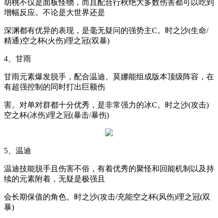
胡桃不仅是面板怪物，而且配合行秋绝大多数伤害都可以吃到
增幅反应。不论是大世界还是
深渊都有优异的表现，是毫无疑问的强势主
C
。时之沙
(
生命
/
精通
)
空之杯
(
火伤
)
理之冠
(
双暴
)
4
、甘雨
甘雨元素爆发脱手，配合温迪、莫娜能组成版本顶级阵容，在
有超强控制的同时打出巨额伤
害。对单对群都十分优秀，是非常强力的冰
C
。时之沙
(
攻击
)
空之杯
(
冰伤
)
理之冠
(
暴击
/
暴伤
)
5
、温迪
温迪技能脱手且伤害不俗，有着优秀的聚怪和回能机制以及持
续的元素附着，无疑是极强且
会长期保值的角色。时之沙
(
攻击
/
充能空之杯
(
风伤
)
理之冠
(
双
暴
)