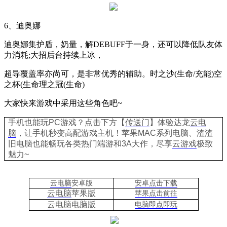
6
、迪奥娜
迪奥娜集护盾，奶量，解
DEBUFF
于一身，还可以降低队友体
力消耗
;
大招后台持续上冰，
超导覆盖率亦尚可，是非常优秀的辅助。时之沙
(
生命
/
充能
)
空
之杯
(
生命理之冠
(
生命
)
大家快来游戏中采用这些角色吧
~
手机也能玩PC游戏？点击下方【
传送门
】
体验
达龙
云电
脑
，让手机秒变高配游戏主机
！苹果
MAC系列电脑、
渣渣
旧电脑也能
畅玩各类热门端游和3A大作，
尽享
云游戏
极致
魅力~
云电脑
安卓版
安卓点击下载
云电脑
苹果版
苹果点击前往
云电脑
电脑
版
电脑即点即玩