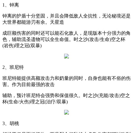
1
、钟离
钟离的护盾十分坚固，并且会降低敌人全抗性，无论秘境还是
大世界都能游刃有余。天星造
成巨额伤害的同时还可以能石化敌人，是现版本十分强力的角
色，辅助流圣遗物可以全生命值。时之沙
(
攻击
/
生命
)
空之杯
(
岩伤
)
理之冠
(
双暴
)
2
、班尼特
班尼特能提供高额攻击力和奶量的同时，自身也能有不俗的伤
害。作为目前最强的攻击
辅助，预计班尼特会强势和保值很久。时之沙
(
充能
/
攻击
)
空之
杯
(
生命
/
火伤
)
理之冠
(
治疗
/
双暴
)
3
、胡桃