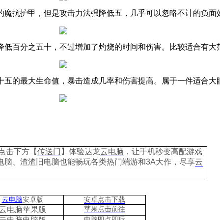
的魔抗护甲，但是攻击力法强降低五，几乎可以忽略不计的负面
降低百分之五十，不过增加了灼烧的时间和伤害。比较适合有大
十五的最大生命值，暴击造成几率和伤害提高。属于一件适合大
点击下方【
传送门
】
体验
达龙
云电脑
，让手机秒变高配游戏
电脑、
渣渣旧电脑也能
畅玩各类热门端游和3A大作，
尽享
云
云电脑
安卓版
安卓点击下载
云电脑苹果版
苹果点击前往
电脑即点即玩