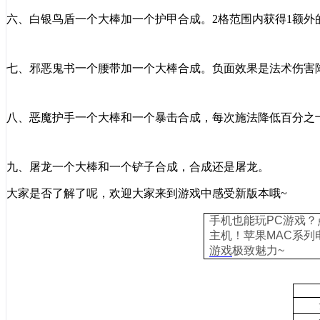
六、白银鸟盾一个大棒加一个护甲合成。
2
格范围内获得
1
额外
七、邪恶鬼书一个腰带加一个大棒合成。负面效果是法术伤害
八、恶魔护手一个大棒和一个暴击合成，每次施法降低百分之
九、屠龙一个大棒和一个铲子合成，合成还是屠龙。
大家是否了解了呢，欢迎大家来到游戏中感受新版本哦
~
手机也能玩PC游戏？
主机
！苹果
MAC系列
游戏
极致魅力~