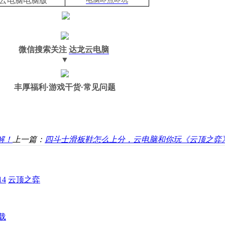
云电脑
电脑
版
微信搜索关注
达龙云电脑
▼
丰厚福利
·游戏干货·常见问题
解！
上一篇：
四斗士滑板鞋怎么上分，云电脑和你玩《云顶之弈
4
云顶之弈
载