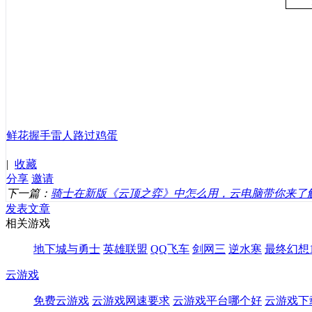
鲜花
握手
雷人
路过
鸡蛋
|
收藏
分享
邀请
下一篇：
骑士在新版《云顶之弈》中怎么用，云电脑带你来了
发表文章
相关游戏
地下城与勇士
英雄联盟
QQ飞车
剑网三
逆水寒
最终幻想1
云游戏
免费云游戏
云游戏网速要求
云游戏平台哪个好
云游戏下