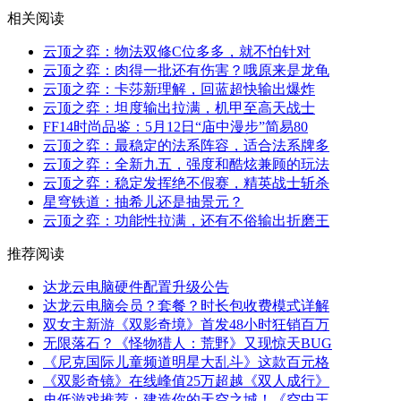
相关阅读
云顶之弈：物法双修C位多多，就不怕针对
云顶之弈：肉得一批还有伤害？哦原来是龙龟
云顶之弈：卡莎新理解，回蓝超快输出爆炸
云顶之弈：坦度输出拉满，机甲至高天战士
FF14时尚品鉴：5月12日“庙中漫步”简易80
云顶之弈：最稳定的法系阵容，适合法系牌多
云顶之弈：全新九五，强度和酷炫兼顾的玩法
云顶之弈：稳定发挥绝不假赛，精英战士斩杀
星穹铁道：抽希儿还是抽景元？
云顶之弈：功能性拉满，还有不俗输出折磨王
推荐阅读
达龙云电脑硬件配置升级公告
达龙云电脑会员？套餐？时长包收费模式详解
双女主新游《双影奇境》首发48小时狂销百万
无限落石？《怪物猎人：荒野》又现惊天BUG
《尼克国际儿童频道明星大乱斗》这款百元格
《双影奇镜》在线峰值25万超越《双人成行》
史低游戏推荐：建造你的天空之城！《空中王