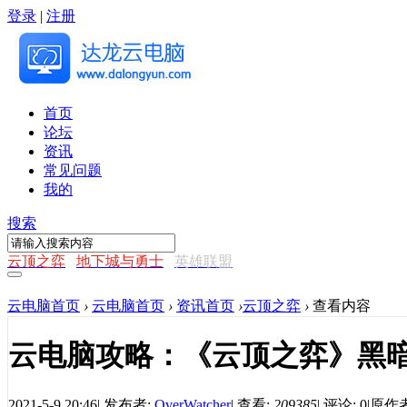
登录
|
注册
首页
论坛
资讯
常见问题
我的
搜索
云顶之弈
地下城与勇士
英雄联盟
云电脑首页
›
云电脑首页
›
资讯首页
›
云顶之弈
›
查看内容
云电脑攻略：《云顶之弈》黑
2021-5-9 20:46
|
发布者:
OverWatcher
|
查看:
209385
|
评论: 0
|
原作者