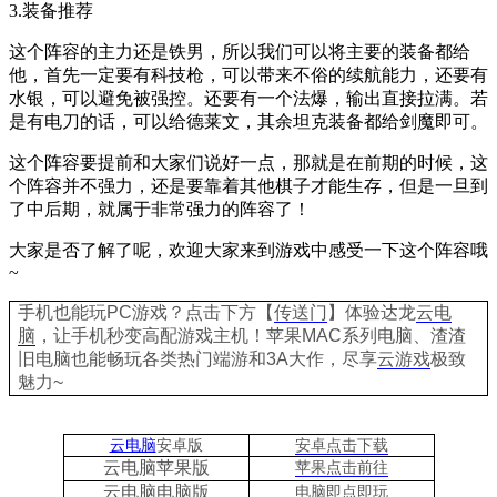
3.
装备推荐
这个阵容的主力还是铁男，所以我们可以将主要的装备都给
他，首先一定要有科技枪，可以带来不俗的续航能力，还要有
水银，可以避免被强控。还要有一个法爆，输出直接拉满。若
是有电刀的话，可以给德莱文，其余坦克装备都给剑魔即可。
这个阵容要提前和大家们说好一点，那就是在前期的时候，这
个阵容并不强力，还是要靠着其他棋子才能生存，但是一旦到
了中后期，就属于非常强力的阵容了！
大家是否了解了呢，欢迎大家来到游戏中感受一下这个阵容哦
~
手机也能玩PC游戏？点击下方【
传送门
】
体验
达龙
云电
脑
，让手机秒变高配游戏主机
！苹果
MAC系列电脑、
渣渣
旧电脑也能
畅玩各类热门端游和3A大作，
尽享
云游戏
极致
魅力~
云电脑
安卓版
安卓点击下载
云电脑苹果版
苹果点击前往
云电脑
电脑
版
电脑即点即玩