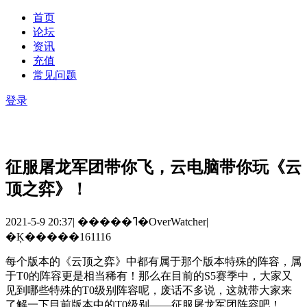
首页
论坛
资讯
充值
常见问题
登录
征服屠龙军团带你飞，云电脑带你玩《云
顶之弈》！
2021-5-9 20:37
|
�����ߣ�OverWatcher
|
�Ķ�����161116
每个版本的《云顶之弈》中都有属于那个版本特殊的阵容，属
于
T0
的阵容更是相当稀有！那么在目前的
S5
赛季中，大家又
见到哪些特殊的
T0
级别阵容呢，废话不多说，这就带大家来
了解一下目前版本中的
T0
级别——征服屠龙军团阵容吧！