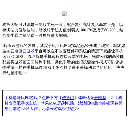
狗熊大招可以说是一屁股坐死一片，配合复生羁绊复活基本上是可以
存满法力值放技能，所以对于
法力值
削弱从
100/170
变成了
80/200
，结
合复生羁绊削弱这一波狗熊是大削弱。
随着
云游戏
的发展，其实手机上玩
PC游戏也已经变成了现实，就比如
达龙
云电脑
云游戏
平台可以在不改变硬件和系统的情况下就能让手机
运行
PC游戏。原理就是手机远程连接云端的电脑，凭借云端的高性能
配置将游戏画面回传到手机，类似手游的虚拟按键操作模式可以像操
作手游一样在手机玩PC游戏！怎么样？是不是福利呢？哈哈哈，快快
行动起来吧~~
手机也能玩PC游戏？点击下方【
传送门
】
体验
达龙
云电脑
，让手机
秒变高配游戏主机
！苹果
MAC系列电脑、
渣渣旧电脑也能
畅玩各类
热门端游和3A大作，
尽享
云游戏极致魅力~