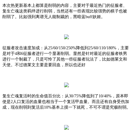
本次热更新基本上都算是削弱的内容，主要对于最近热门的征服者、
复生亡魂这类羁绊进行削弱，当然还有一些表现比较强势的棋子也被
削弱了。比如强到离谱无人能制裁的，黑暗蓝
buff妖姬。
征服者攻击速度加成：
从
25/60/150/250%
降低到
25/60/110/180%
，主要
是对于
4和6征服者进行一个显著削弱。显然是针对最近的征服者铁男
进行一个制裁了，只是可怜了其他一些征服者玩法了，比如德莱文和
天使。不过德莱文主要是要回血，所以也还好
复生亡魂复活时的生命值百分比：
从
30/75%
降低到了
10/40%
，原本即
使是
2人口复活的血量也相当于一个复活甲血量。而且还有自身受伤加
成，现在削弱到复活后10%基本上摸一下就死，不可不谓是究极削弱。