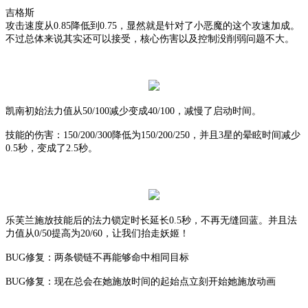
吉格斯
攻击速度
从
0.85
降低到
0.75
，显然就是针对了小恶魔的这个攻速加成。
不过总体来说其实还可以接受，核心伤害以及控制没削弱问题不大。
凯南
初始法力值从
50/100
减少变成
40/100
，减慢了启动时间。
技能的伤害：
150/200/300
降低为
150/200/250
，并且
3星的
晕眩
时间减少
0.5秒，变成了
2.5秒
。
乐芙兰施放技能后的法力锁定时长
延长
0.5秒，不再无缝回蓝。并且
法
力值
从
0/50
提高为
20/60
，让我们抬走妖姬！
BUG修复：两条锁链不再能够命中相同目标
BUG修复：现在总会在她施放时间的起始点立刻开始她施放动画