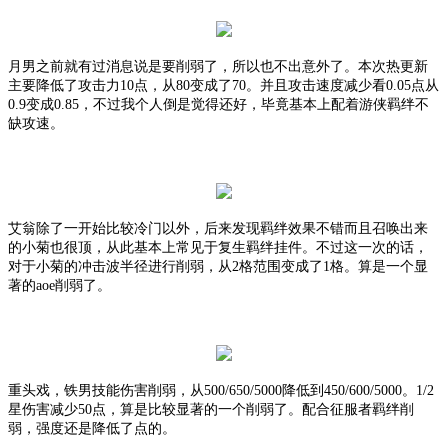
月男之前就有过消息说是要削弱了，所以也不出意外了。本次热更新
主要降低了攻击力
10点，从
80
变成了
70
。并且
攻击速度
减少看
0.05点从
0.9
变成
0.85
，不过我个人倒是觉得还好，毕竟基本上配着游侠羁绊不
缺攻速。
艾翁
除了一开始比较冷门以外，后来发现羁绊效果不错而且召唤出来
的小菊也很顶，从此基本上常见于复生羁绊挂件。不过这一次的话，
对于
小菊的冲击波半径
进行削弱，从
2
格范围变成了
1格
。算是一个显
著的
aoe削弱了。
重头戏，铁男
技能伤害
削弱，从
500/650/5000
降低到
450/600/5000
。
1/2
星伤害减少50点，算是比较显著的一个削弱了。配合征服者羁绊削
弱，强度还是降低了点的。