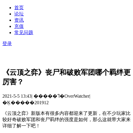
首页
论坛
资讯
充值
常见问题
登录
《云顶之弈》丧尸和破败军团哪个羁绊更
厉害？
2021-5-5 13:43
|
�����ߣ�OverWatcher
|
�Ķ�����201912
《云顶之弈》新版本有很多内容都迎来了更新，在不少玩家比
较好奇破败军团和丧尸羁绊的强度是如何，那么这就带大家来
详细了解一下吧！