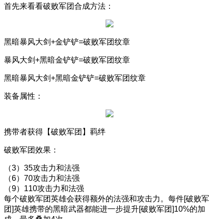
首先来看看破败军团合成方法：
黑暗暴风大剑
+
金铲铲
=
破败军团纹章
暴风大剑
+
黑暗金铲铲
=
破败军团纹章
黑暗暴风大剑
+
黑暗金铲铲
=
破败军团纹章
装备属性：
携带者获得【破败军团】羁绊
破败军团效果：
（
3
）
35
攻击力和法强
（
6
）
70
攻击力和法强
（
9
）
110
攻击力和法强
每个破败军团英雄会获得额外的法强和攻击力。每件
[
破败军
团
]
英雄携带的黑暗武器都能进一步提升
[
破败军团
]10%
的加