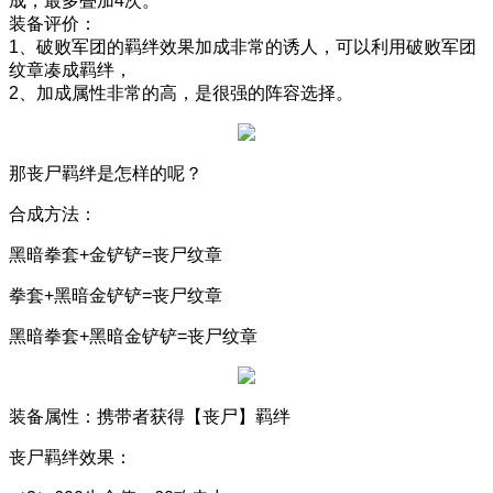
成，最多叠加
4
次。
装备评价：
1
、破败军团的羁绊效果加成非常的诱人，可以利用破败军团
纹章凑成羁绊，
2
、加成属性非常的高，是很强的阵容选择。
那丧尸羁绊是怎样的呢？
合成方法：
黑暗拳套
+
金铲铲
=
丧尸纹章
拳套
+
黑暗金铲铲
=
丧尸纹章
黑暗拳套
+
黑暗金铲铲
=
丧尸纹章
装备属性：携带者获得【丧尸】羁绊
丧尸羁绊效果：