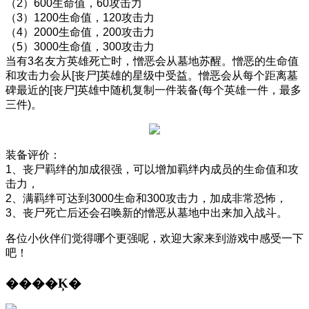
（
2
）
600
生命值，
60
攻击力
（
3
）
1200
生命值，
120
攻击力
（
4
）
2000
生命值，
200
攻击力
（
5
）
3000
生命值，
300
攻击力
当有
3
名友方英雄死亡时，憎恶会从墓地苏醒。憎恶的生命值
和攻击力会从
[
丧尸
]
英雄的星级中受益。憎恶会从每个距离墓
碑最近的
[
丧尸
]
英雄中随机复制一件装备
(
每个英雄一件，最多
三件
)
。
装备评价：
1
、丧尸羁绊的加成很强，可以增加羁绊内成员的生命值和攻
击力，
2
、满羁绊可达到
3000
生命和
300
攻击力，加成非常恐怖，
3
、丧尸死亡后还会召唤新的憎恶从墓地中出来加入战斗。
各位小伙伴们觉得哪个更强呢，欢迎大家来到游戏中感受一下
吧！
����Ķ�