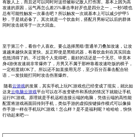
有敌人上，而且还可以同时对这些被标记敌人打伤害。基本上因为高
攻速的原因，运气再怎么差25%暴击率好歹也是四分之一，一秒5喷也
总有可能性触发一次暴击吧？所以触发一次就基本上可以减少护甲5
秒，于是就必备了。其次就是一个饮血剑，搭配月男标记以后的群体
同时攻击就等于一次大回血。
至于第三个，看你个人喜欢。要么选择黑暗
/普通羊刀叠加攻速，让攻
速越来越快灰蓝更快。反正即使是黑暗武器，有着饮血剑在其实回血
也抵消得了的。不过我个人觉得吧，最好的话还是一个无尽。毕竟本
身4游侠攻速就非常爆炸了，月男又不属于那种靠着攻速吃饭的棋子，
一定程度就OK了。所以还不如直接用无尽，至少百分百暴击配合轻
语，一发技能打同时攻击伤害爆炸。
随着
云游戏
的发展，其实手机上玩
PC游戏也已经变成了现实，就比如
达龙
云电脑
云游戏
平台可以在不改变硬件和系统的情况下就能让手机
运行
PC游戏。原理就是手机远程连接云端的电脑，凭借云端的高性能
配置将游戏画面回传到手机，类似手游的虚拟按键操作模式可以像操
作手游一样在手机玩PC游戏！怎么样？是不是福利呢？哈哈哈，快快
行动起来吧~~