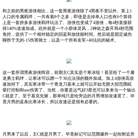
和之前的黑夜游侠相比，这一套黑夜游侠除了
4黑夜不变以外。算上1
人口的专属羁绊，一共有着8个之多，即使是去掉单人口也有6个算得
上是一套拼多多游侠羁绊玩法了。游侠也变成了4游侠，每4秒直接获
得140%攻速加成。此外就是一个小群体灵风，2神佑之森开局4秒范围
免控，提供了一个相对稳定的回蓝和放技能时间。然后就是固定减伤
聊胜于无的-15伤害骑士，以及一个所有友军+40法抗的秘术。
这一套所谓黑夜游侠阵容，前期主
C其实是个寒冰哒！甚至给了一个屠
龙勇士羁绊，让寒冰可以蹭一个30点法强的额外加成。加上4游侠高攻
速加持下，其实寒冰带一个青龙刀基本上就可以开始无限大招范围眩
晕打控制和aoe伤害了。当然，你要是运气好3星也可以拿来当一个输出
C就是了。至于基克先驱，那单纯只是给旁边的月男增加攻速罢了。毕
竟月男的蓝条比寒冰长，所以攻速还是很有必要的。
月男来了以后，主
C就是月男了。毕竟标记可以范围爆炸一起给附近所