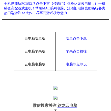
手机也能玩PC游戏？点击下方【
传送门
】
体验
达龙
云电脑
，让手机
秒变高配游戏主机
！苹果
MAC系列电脑、
渣渣旧电脑也能
畅玩各类
热门端游和3A大作，
尽享
云游戏极致魅力~
云电脑安卓版
安卓点击下载
云电脑苹果版
苹果点击前往
云电脑
电脑
版
电脑即点即玩
微信搜索关注
达龙云电脑
▼