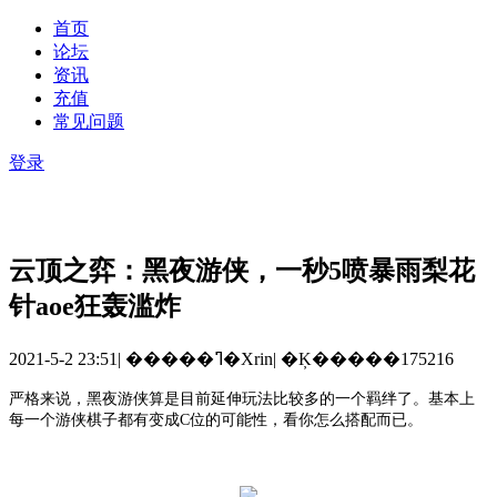
首页
论坛
资讯
充值
常见问题
登录
云顶之弈：黑夜游侠，一秒5喷暴雨梨花
针aoe狂轰滥炸
2021-5-2 23:51
|
�����ߣ�Xrin
|
�Ķ�����175216
严格来说，黑夜游侠算是目前延伸玩法比较多的一个羁绊了。基本上
每一个游侠棋子都有变成
C位的可能性，看你怎么搭配而已。