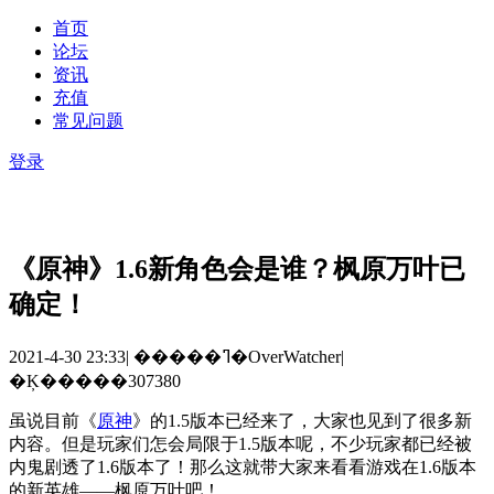
首页
论坛
资讯
充值
常见问题
登录
《原神》1.6新角色会是谁？枫原万叶已
确定！
2021-4-30 23:33
|
�����ߣ�OverWatcher
|
�Ķ�����307380
虽说目前《
原神
》的
1.5
版本已经来了，大家也见到了很多新
内容。但是玩家们怎会局限于
1.5
版本呢，不少玩家都已经被
内鬼剧透了
1.6
版本了！那么这就带大家来看看游戏在
1.6
版本
的新英雄——枫原万叶吧！