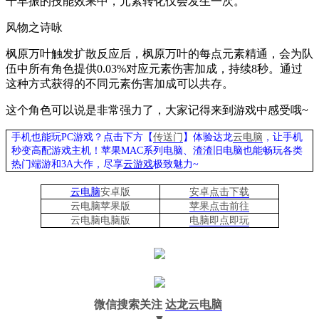
千早振的技能效果中，元素转化仅会发生一次。
风物之诗咏
枫原万叶触发扩散反应后，枫原万叶的每点元素精通，会为队
伍中所有角色提供
0.03%
对应元素伤害加成，持续
8
秒。通过
这种方式获得的不同元素伤害加成可以共存。
这个角色可以说是非常强力了，大家记得来到游戏中感受哦
~
手机也能玩PC游戏？点击下方【
传送门
】
体验
达龙
云电脑
，让手机
秒变高配游戏主机
！苹果
MAC系列电脑、
渣渣旧电脑也能
畅玩各类
热门端游和3A大作，
尽享
云游戏
极致魅力~
云电脑
安卓版
安卓点击下载
云电脑苹果版
苹果点击前往
云电脑
电脑
版
电脑即点即玩
微信搜索关注
达龙云电脑
▼