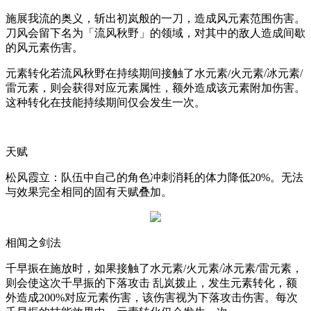
施展我流的奥义，斩出初岚般的一刀，造成风元素范围伤害。
刀风会留下名为「流风秋野」的领域，对其中的敌人造成间歇
的风元素伤害。
元素转化若流风秋野在持续期间接触了水元素
/
火元素
/
冰元素
/
雷元素，则会获得对应元素属性，额外造成该元素附加伤害。
这种转化在技能持续期间仅会发生一次。
天赋
松风霞立：队伍中自己的角色冲刺消耗的体力降低
20%
。无法
与效果完全相同的固有天赋叠加。
相闻之剑法
千早振在施放时，如果接触了水元素
/
火元素
/
冰元素
/
雷元素，
则会使这次千早振的下落攻击
乱岚拨止，发生元素转化，额
外造成
200%
对应元素伤害，该伤害视为下落攻击伤害。每次