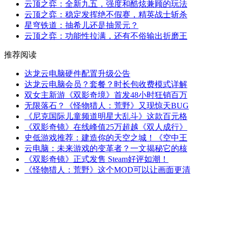
云顶之弈：全新九五，强度和酷炫兼顾的玩法
云顶之弈：稳定发挥绝不假赛，精英战士斩杀
星穹铁道：抽希儿还是抽景元？
云顶之弈：功能性拉满，还有不俗输出折磨王
推荐阅读
达龙云电脑硬件配置升级公告
达龙云电脑会员？套餐？时长包收费模式详解
双女主新游《双影奇境》首发48小时狂销百万
无限落石？《怪物猎人：荒野》又现惊天BUG
《尼克国际儿童频道明星大乱斗》这款百元格
《双影奇镜》在线峰值25万超越《双人成行》
史低游戏推荐：建造你的天空之城！《空中王
云电脑：未来游戏的变革者？一文揭秘它的核
《双影奇镜》正式发售 Steam好评如潮！
《怪物猎人：荒野》这个MOD可以让画面更清