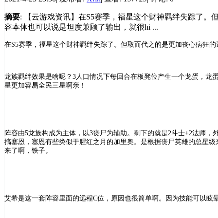
摘要
: 【云游戏资讯】在S5赛季，福星这个财神羁绊失踪了
容本体也可以说是坦度兼顾了输出，就很hi ...
在
S5赛季，福星这个财神羁绊失踪了。但取而代之的是更加丧心病狂的
龙族羁绊效果是啥呢？
3人口情况下每回合在板凳位产生一个龙蛋，龙
星更加容易全民三星啊亲！
阵容由
5龙族构成为主体，以3丧尸为辅助。剩下的就是2斗士+2法师
搞塞恩，塞恩有些类似于腥红之月的加里奥。是根据丧尸英雄的总星级
来了啊，铁子。
艾希是这一套阵容里面的远程
C位，原因也很简单啊。因为技能可以眩