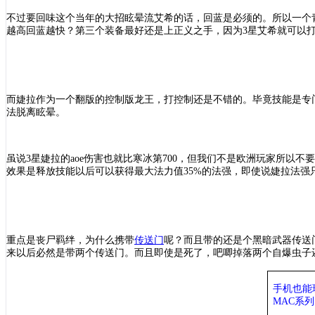
不过要回味这个当年的大招眩晕流艾希的话，回蓝是必须的。所以一个
越高回蓝越快？第三个装备最好还是上正义之手，因为3星艾希就可以打
而婕拉作为一个翻版的控制版龙王，打控制还是不错的。毕竟技能是专
法脱离眩晕。
虽说
3星婕拉的aoe伤害也就比寒冰第700，但我们不是欧洲玩家所以
效果是释放技能以后可以获得最大法力值35%的法强，即使说婕拉法强只
重点是丧尸羁绊，为什么携带
传送门
呢？而且带的还是个黑暗武器传送
来以后必然是带两个传送门。而且即使是死了，吧唧掉落两个自爆虫子还
手机也能
MAC系