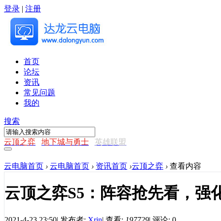
登录
|
注册
首页
论坛
资讯
常见问题
我的
搜索
云顶之弈
地下城与勇士
英雄联盟
云电脑首页
›
云电脑首页
›
资讯首页
›
云顶之弈
›
查看内容
云顶之弈S5：阵容抢先看，强化
2021-4-23 23:50
|
发布者:
Xrin
|
查看:
197729
|
评论: 0