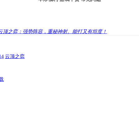
云顶之弈：强势阵容，重秘神射。能打又有坦度！
4
云顶之弈
载