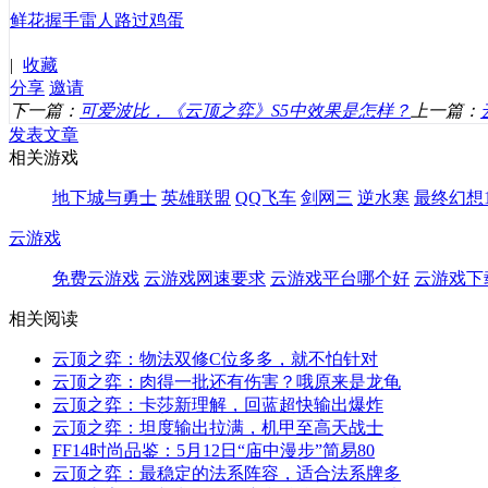
鲜花
握手
雷人
路过
鸡蛋
|
收藏
分享
邀请
下一篇：
可爱波比，《云顶之弈》S5中效果是怎样？
上一篇：
发表文章
相关游戏
地下城与勇士
英雄联盟
QQ飞车
剑网三
逆水寒
最终幻想1
云游戏
免费云游戏
云游戏网速要求
云游戏平台哪个好
云游戏下
相关阅读
云顶之弈：物法双修C位多多，就不怕针对
云顶之弈：肉得一批还有伤害？哦原来是龙龟
云顶之弈：卡莎新理解，回蓝超快输出爆炸
云顶之弈：坦度输出拉满，机甲至高天战士
FF14时尚品鉴：5月12日“庙中漫步”简易80
云顶之弈：最稳定的法系阵容，适合法系牌多