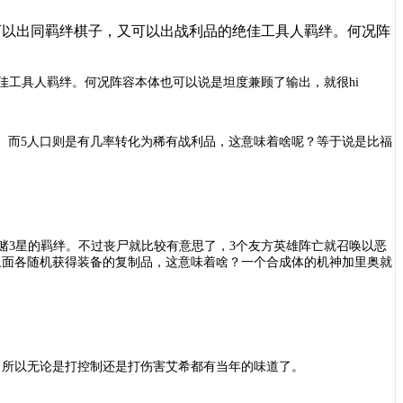
可以出同羁绊棋子，又可以出战利品的绝佳工具人羁绊。何况阵
佳工具人羁绊。何况阵容本体也可以说是坦度兼顾了输出，就很hi
。而5人口则是有几率转化为稀有战利品，这意味着啥呢？等于说是比福
始赌3星的羁绊。不过丧尸就比较有意思了，3个友方英雄阵亡就召唤以恶
上面各随机获得装备的复制品，这意味着啥？一个合成体的机神加里奥就
，所以无论是打控制还是打伤害艾希都有当年的味道了。