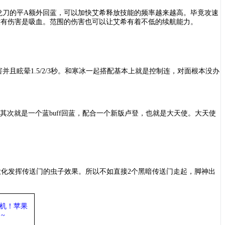
龙刀的平A额外回蓝，可以加快艾希释放技能的频率越来越高。毕竟攻速
使没有伤害是吸血。范围的伤害也可以让艾希有着不低的续航能力。
0魔法伤害并且眩晕1.5/2/3秒。和寒冰一起搭配基本上就是控制连，对面根本没办
其次就是一个蓝buff回蓝，配合一个新版卢登，也就是大天使。大天使
大化发挥传送门的虫子效果。所以不如直接2个黑暗传送门走起，脚神出
机
！苹果
~