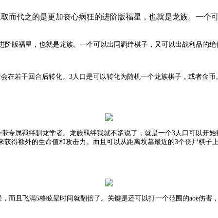
。但取而代之的是更加丧心病狂的进阶版福星，也就是龙族。一个
进阶版福星，也就是龙族。一个可以出同羁绊棋子，又可以出战利品的绝
蛋会在若干回合后转化。3人口是可以转化为随机一个龙族棋子，或者金币
，外带专属羁绊驯龙学者。龙族羁绊我就不多说了，就是一个3人口可以开
来获得额外的生命值和攻击力。而且可以从距离坟墓最近的3个丧尸棋子
晕，而且飞满5格眩晕时间就翻倍了。关键是还可以打一个范围的aoe伤害