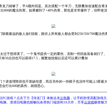
青龙刀就够了，平
A额外回蓝。其次搭配一个羊刀，无限叠加攻速配合青
出800的魔法伤害。如果赌到了+40%伤害，那也是非常爆炸了，但即
门朝着最远的敌人放
E技能，路径上所有敌人都会受到
250/350/70
不要太过于想得美了。一个鬼书提供一定的重伤，克制一些回血装备就行了。
有50点但也可以获得17.5，频繁放技能以后还可以累计叠加
门？讲道理阵容也不算缺坦度，而且另外的一些棋子也没咋可能上
3星最
会打出600的真伤，就很恶心。
玩PC游戏？点击下方【传送门】
体验
达龙
云电脑
，让手机秒变高配游戏主
列电脑、
渣渣旧电脑也能
畅玩各类热门端游和3A大作，
尽享
云游戏
极致魅力