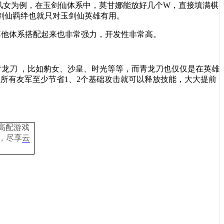
风女为例，在玉剑仙体系中，莫甘娜能放好几个
W
，直接填满棋
剑仙羁绊也就只对玉剑仙英雄有用。
其他体系搭配起来也非常强力，开发性非常高。
青龙刀 ，比如豹女、沙皇、时光等等，而青龙刀也仅仅是在英雄
让所有友军至少节省
1
、
2
个基础攻击就可以释放技能，大大提前
高配游戏
，
尽享
云