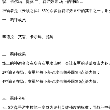
翁、卡尔玛、提莫 二、羁绊效果 场上的神谕 ...
神谕者是《云顶之弈》
S5
的众多新羁绊效果中的其中之一，那
一、羁绊成员
辛德拉、艾翁、卡尔玛、提莫
二、羁绊效果
场上的神谕者会在所有友军攻击时，会让友军的基础攻击为各
2
神谕者在场，友军的每下基础攻击额外回复
4
点法力值；
4
神谕者在场，友军的每下基础攻击额外回复
6
点法力值。
三、羁绊分析
云顶之弈手游中技能一度成为评判英雄强度的标准，而战斗中