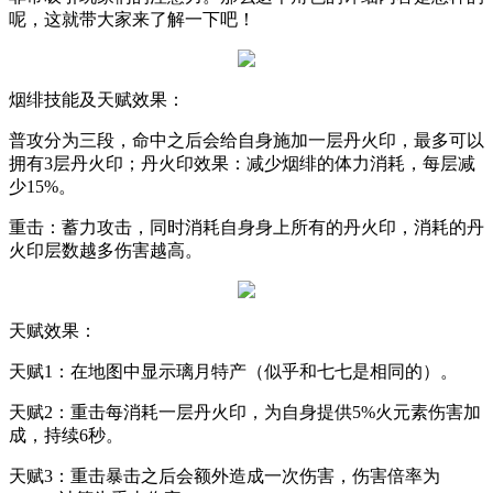
呢，这就带大家来了解一下吧！
烟绯技能及天赋效果：
普攻分为三段，命中之后会给自身施加一层丹火印，最多可以
拥有
3
层丹火印；丹火印效果：减少烟绯的体力消耗，每层减
少
15%
。
重击：蓄力攻击，同时消耗自身身上所有的丹火印，消耗的丹
火印层数越多伤害越高。
天赋效果：
天赋
1
：在地图中显示璃月特产（似乎和七七是相同的）。
天赋
2
：重击每消耗一层丹火印，为自身提供
5%
火元素伤害加
成，持续
6
秒。
天赋
3
：重击暴击之后会额外造成一次伤害，伤害倍率为