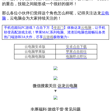
的重击，技能之间能形成一个很好的循环！
那么各位小伙伴们觉得这个角色怎么样呢，记得关注达龙
云电
脑
，云电脑会为大家持续关注的！
手机也能玩PC游戏？点击下方【
传送门
】
体验
达龙
云电脑
，让手机
秒变高配游戏主机
！苹果
MAC系列电脑、
渣渣旧电脑也能
畅玩各类
热门端游和3A大作，
尽享
云游戏
极致魅力~
云电脑安卓版
安卓点击下载
云电脑苹果版
苹果点击前往
云电脑
电脑
版
电脑即点即玩
微信搜索关注
达龙云电脑
▼
丰厚福利
·游戏干货·常见问题