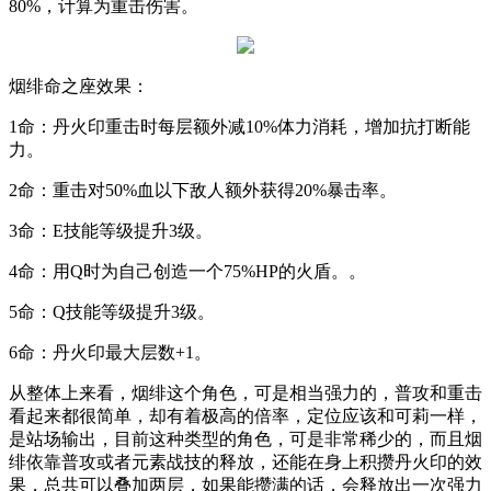
80%
，计算为重击伤害。
烟绯命之座效果：
1
命：丹火印重击时每层额外减
10%
体力消耗，增加抗打断能
力。
2
命：重击对
50%
血以下敌人额外获得
20%
暴击率。
3
命：
E
技能等级提升
3
级。
4
命：用
Q
时为自己创造一个
75%HP
的火盾。。
5
命：
Q
技能等级提升
3
级。
6
命：丹火印最大层数
+1
。
从整体上来看，烟绯这个角色，可是相当强力的，普攻和重击
看起来都很简单，却有着极高的倍率，定位应该和可莉一样，
是站场输出，目前这种类型的角色，可是非常稀少的，而且烟
绯依靠普攻或者元素战技的释放，还能在身上积攒丹火印的效
果，总共可以叠加两层，如果能攒满的话，会释放出一次强力