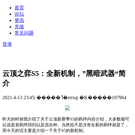
首页
论坛
资讯
充值
常见问题
登录
云顶之弈S5：全新机制，”黑暗武器“简
介
2021-4-13 23:45
|
�����ߣ�rrrxq
|
�Ķ�����197964
昨天的时候我介绍了关于云顶新赛季
S5的羁绊内容介绍，大多数都可
以说是老羁绊回归以及混合种。当然也不是没有全新的羁绊就是了，
而今天的话主要是介绍一下关于S5的新机制。