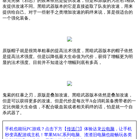
基克先驱（邪恶）的效果依然是提供攻速，但是和原版的为左右
1格队
友提供攻速不同。黑暗武器版本的它是直接盗取了队友的攻速，用来
提供给自己。对于一些射手之类增加攻速的羁绊来说，算是很适合的
一个强化装备。
原版帽子就是很简单粗暴的提高法术强度，黑暗武器版本的帽子依然
是提高法术强度。但是以降低最大生命值为代价，获得了增幅更为明
显的法术强度。目前并不知道这个增幅到底有多高，
鬼索的狂暴之刃，原版是叠加攻速。黑暗武器版本依然是叠加攻速，
但是可以获得更多的攻速。但是代价是每次平
A会消耗装备携带者的一
定比例最大生命值，不配合吸血装或者相关羁绊的话，怕是就一个自
杀武器了。
手机也能玩PC游戏？点击下方【
传送门
】
体验
达龙
云电脑
，让手机
秒变高配游戏主机
！苹果
MAC系列电脑、
渣渣旧电脑也能
畅玩各类