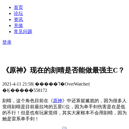
首页
论坛
资讯
充值
常见问题
登录
《原神》现在的刻晴是否能做最强主C？
2021-4-11 21:58
|
�����ߣ�OverWatcher
|
�Ķ�����558172
刻晴，这个角色目前在《
原神
》中还算挺尴尬的，因为很多人
觉得刻晴是目前最拉垮的五星
C
位，因为单手剑伤害是在是低
的不行！但是也有玩家觉得，其实大家根本不会用刻晴，因为
她是雷系单手剑！