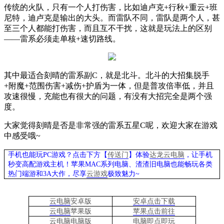
传统的火队，只有一个人打伤害，比如迪卢克
+
行秋
+
重云
+
班
尼特，迪卢克是输出的大头。而雷队不同，雷队是两个人，甚
至三个人都能打伤害，而且互不干扰，这就是玩法上的区别
——雷系必须走单核
+
速切路线。
其中最适合刻晴的雷系副
C
，就是北斗。北斗的大招集脱手
+
附魔
+
范围伤害
+
减伤
+
护盾为一体，但是普攻倍率低，并且
攻速很慢，充能也有很大的问题，有没有大招完全是两个强
度。
大家觉得刻晴是否是非常强的雷系五星
C
呢，欢迎大家在游戏
中感受哦
~
手机也能玩PC游戏？点击下方【
传送门
】
体验
达龙云电脑
，让手机
秒变高配游戏主机
！苹果
MAC系列电脑、
渣渣旧电脑也能
畅玩各类
热门端游和3A大作，
尽享
云游戏
极致魅力~
云电脑
安卓版
安卓点击下载
云电脑
苹果版
苹果点击前往
云电脑
电脑
版
电脑即点即玩