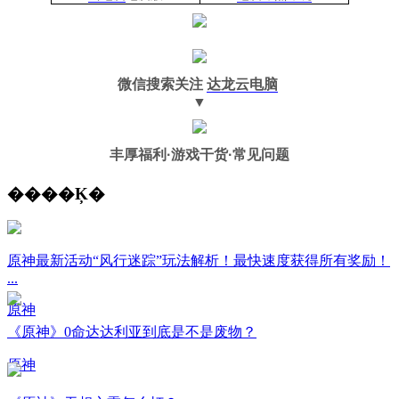
微信搜索关注
达龙云电脑
▼
丰厚福利
·游戏干货·常见问题
����Ķ�
原神最新活动“风行迷踪”玩法解析！最快速度获得所有奖励！
...
原神
《原神》0命达达利亚到底是不是废物？
原神