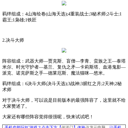
羁绊组成：
4
山海绘卷
(
山海天选
);4
重装战士
;3
秘术师
;2
斗士
;1
霸王
;1
枭雄
;1
铁匠
2.
决斗大师
阵容组成：武器大师—贾克斯、盲僧—李青、蛮族之王—泰塔
米尔、时光守护者—基兰、复仇之矛—卡莉斯塔、血港鬼影—
派克、诺克萨斯之手—德莱厄斯、魔法猫咪—悠米。
羁绊组成：
6
决斗大师
(
决斗天选
);3
战神
;3
腥红之月
;2
天神
;2
秘
术师
对于决斗大师，可以说是目前版本的最强阵容了，这里就不给
大家赘述了。
大家还有哪些阵容觉得很强呢，快来试试吧！
手机也能玩PC游戏？点击下方【
传送门
】
体验
达龙云电脑
，让手机