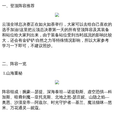
一、登顶阵容推荐
云顶全球总决赛正在如火如荼举行，大家可以去给自己喜欢的
选手加油
!
这里把云顶总决赛第一天的所有登顶阵容及其装备
和站位给大家列出来，由于装备站位受到当时战况的影响比较
大，还会有金铲铲
/
自然之力等特殊情况影响，所以大家参考
学习一下即可，不建议照抄。
二、阵容一览
1.
山海重秘
阵容组成：腕豪—瑟提、深海泰坦—诺提勒斯、虚空恐惧—科
加斯、暗裔剑魔—亚托克斯、北地之怒
-
瑟庄妮、山隐之焰—
奥恩、沙漠皇帝—阿兹尔、时光守护者—基兰、魔法猫咪—悠
米、万花通灵—妮蔻。