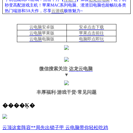
秒变高配游戏主机
！苹果
MAC系列电脑、
渣渣旧电脑也能
畅玩各类
热门端游和3A大作，
尽享
云游戏
极致魅力~
云电脑
安卓版
安卓点击下载
云电脑
苹果版
苹果点击前往
云电脑
电脑
版
电脑即点即玩
微信搜索关注
达龙云电脑
▼
丰厚福利
·游戏干货·常见问题
����Ķ�
云顶这套阵容**局先出锁子甲 云电脑带你轻松吃鸡