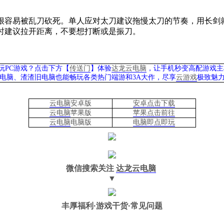
很容易被乱刀砍死。单人应对太刀建议拖慢太刀的节奏，用长剑
时建议拉开距离，不要想打断或是振刀。
玩PC游戏？点击下方【
传送门
】
体验
达龙云电脑
，让手机秒变高配游戏主
列电脑、
渣渣旧电脑也能
畅玩各类热门端游和3A大作，
尽享
云游戏
极致魅力
云电脑
安卓版
安卓点击下载
云电脑
苹果版
苹果点击前往
云电脑
电脑
版
电脑即点即玩
微信搜索关注
达龙云电脑
▼
丰厚福利
·游戏干货·常见问题