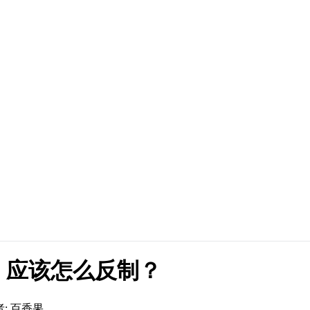
，应该怎么反制？
: 百香果