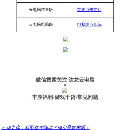
云电脑苹果版
苹果点击前往
云电脑
电脑
版
电脑即点即玩
微信搜索关注
达龙
云电脑
▼
丰厚福利
·游戏干货·常见问题
：
云顶之弈：新型赌狗阵容？确实是赌狗啊！