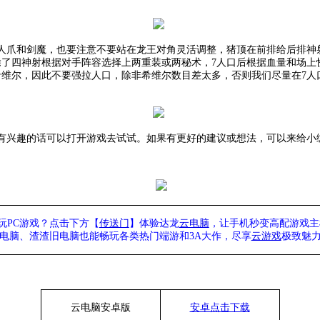
人爪和剑魔，也要注意不要站在龙王对角灵活调整，猪顶在前排给后排神
除了四神射根据对手阵容选择上两重装或两秘术，7人口后根据血量和场上
维尔，因此不要强拉人口，除非希维尔数目差太多，否则我们尽量在7人口
有兴趣的话可以打开游戏去试试。如果有更好的建议或想法，可以来给小
玩PC游戏？点击下方【
传送门
】
体验
达龙
云电脑
，让手机秒变高配游戏主
列电脑、
渣渣旧电脑也能
畅玩各类热门端游和3A大作，
尽享
云游戏
极致魅力
云电脑安卓版
安卓点击下载