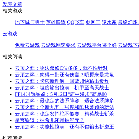
发表文章
相关游戏
地下城与勇士
英雄联盟
QQ飞车
剑网三
逆水寒
最终幻想1
云游戏
免费云游戏
云游戏网速要求
云游戏平台哪个好
云游戏下
相关阅读
云顶之弈：物法双修C位多多，就不怕针对
云顶之弈：肉得一批还有伤害？哦原来是龙龟
云顶之弈：卡莎新理解，回蓝超快输出爆炸
云顶之弈：坦度输出拉满，机甲至高天战士
FF14时尚品鉴：5月12日“庙中漫步”简易80
云顶之弈：最稳定的法系阵容，适合法系牌多
云顶之弈：全新九五，强度和酷炫兼顾的玩法
云顶之弈：稳定发挥绝不假赛，精英战士斩杀
星穹铁道：抽希儿还是抽景元？
云顶之弈：功能性拉满，还有不俗输出折磨王
推荐阅读