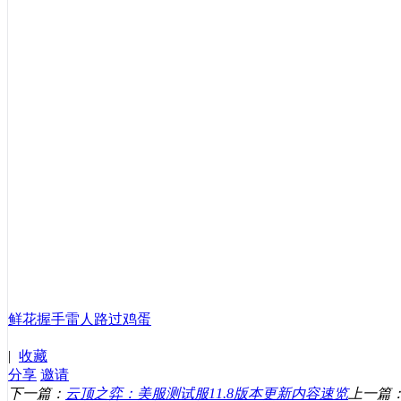
鲜花
握手
雷人
路过
鸡蛋
|
收藏
分享
邀请
下一篇：
云顶之弈：美服测试服11.8版本更新内容速览
上一篇