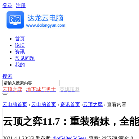
登录
|
注册
首页
论坛
资讯
常见问题
我的
搜索
云顶之弈
地下城与勇士
英雄联盟
云电脑首页
›
云电脑首页
›
资讯首页
›
云顶之弈
›
查看内容
云顶之弈11.7：重装猪妹，全
2021-4-1 23:35
|
发布者:
dlof548ed5d5eea
|
查看:
205578
|
评论: 0