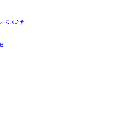
4
云顶之弈
载