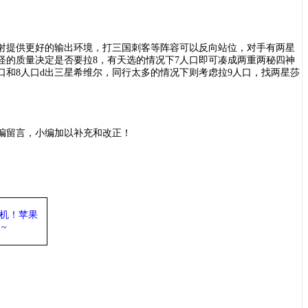
射提供更好的输出环境，打三国刺客等阵容可以反向站位，对手有两星
怪的质量决定是否要拉8，有天选的情况下7人口即可凑成两重两秘四神
和8人口d出三星希维尔，同行太多的情况下则考虑拉9人口，找两星莎
编留言，小编加以补充和改正！
机
！苹果
~