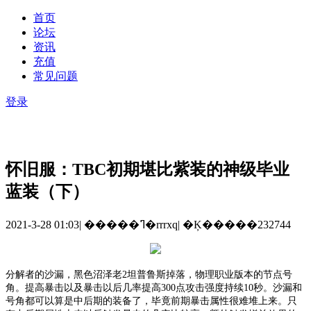
首页
论坛
资讯
充值
常见问题
登录
怀旧服：TBC初期堪比紫装的神级毕业
蓝装（下）
2021-3-28 01:03
|
�����ߣ�rrrxq
|
�Ķ�����232744
分解者的沙漏，黑色沼泽老
2坦普鲁斯掉落，物理职业版本的节点号
角。提高暴击以及暴击以后几率提高300点攻击强度持续10秒。沙漏和
号角都可以算是中后期的装备了，毕竟前期暴击属性很难堆上来。只