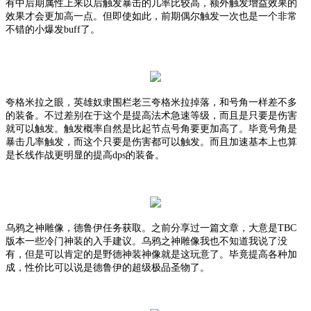
有中后期属性上来以后触发暴击的几率比较高，额外触发增益效果的
效果才会更加高一点。但即使如此，前期偶尔触发一次也是一个非常
不错的小爆发buff了。
夸格米拉之眼，英雄奴隶围栏老三夸格米拉掉落，和号角一样差不多
的装备。不过差别在于这个是提高法术急速等级，而且是只要是伤害
就可以触发。触发概率自然是比起节点号角要更加高了。毕竟号角是
暴击几率触发，而这个只要是伤害都可以触发。而且加速基本上也算
是长线作战更明显的提高
dps的装备。
乌鸦之神雕像，德鲁伊任务获取。之前分享过一篇文章，大意是
TBC
版本一些冷门神装的入手建议。乌鸦之神雕像我也不知道我说了没
有，但是可以肯定的是野德神装神像就是这玩意了。毕竟提高各种加
成，性价比可以说是德鲁伊的超级极品圣物了。