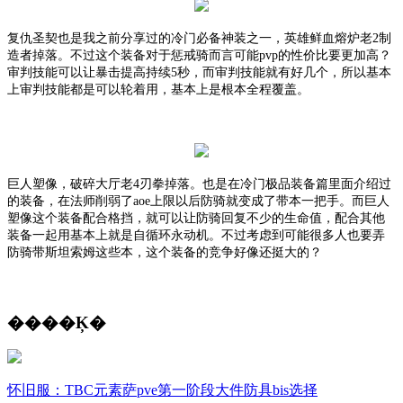
复仇圣契也是我之前分享过的冷门必备神装之一，英雄鲜血熔炉老
2制
造者掉落。不过这个装备对于惩戒骑而言可能pvp的性价比要更加高？
审判技能可以让暴击提高持续5秒，而审判技能就有好几个，所以基本
上审判技能都是可以轮着用，基本上是根本全程覆盖。
巨人塑像，破碎大厅老
4刃拳掉落。也是在冷门极品装备篇里面介绍过
的装备，在法师削弱了aoe上限以后防骑就变成了带本一把手。而巨人
塑像这个装备配合格挡，就可以让防骑回复不少的生命值，配合其他
装备一起用基本上就是自循环永动机。不过考虑到可能很多人也要弄
防骑带斯坦索姆这些本，这个装备的竞争好像还挺大的？
����Ķ�
怀旧服：TBC元素萨pve第一阶段大件防具bis选择