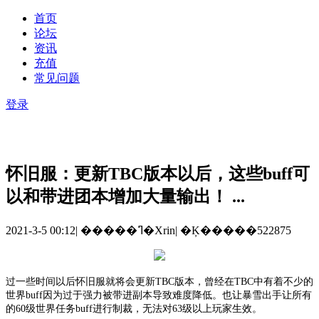
首页
论坛
资讯
充值
常见问题
登录
怀旧服：更新TBC版本以后，这些buff可
以和带进团本增加大量输出！ ...
2021-3-5 00:12
|
�����ߣ�Xrin
|
�Ķ�����522875
过一些时间以后怀旧服就将会更新
TBC版本，曾经在TBC中有着不少的
世界buff因为过于强力被带进副本导致难度降低。也让暴雪出手让所有
的60级世界任务buff进行制裁，无法对63级以上玩家生效。