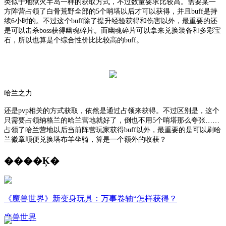
类似于地狱火半岛一样的获取方式，不过数量要求比较高。需要某一
方阵营占领了白骨荒野全部的
5个哨塔以后才可以获得，并且buff是持
续6小时的。不过这个buff除了提升经验获得和伤害以外，最重要的还
是可以击杀boss获得幽魂碎片。而幽魂碎片可以拿来兑换装备和多彩宝
石，所以也算是个综合性价比比较高的buff。
哈兰之力
还是
pvp相关的方式获取，依然是通过占领来获得。不过区别是，这个
只需要占领纳格兰的哈兰营地就好了，倒也不用5个哨塔那么夸张……
占领了哈兰营地以后当前阵营玩家获得buff以外，最重要的是可以刷哈
兰徽章顺便兑换塔布羊坐骑，算是一个额外的收获？
����Ķ�
《魔兽世界》新变身玩具：万事卷轴“怎样获得？
魔兽世界