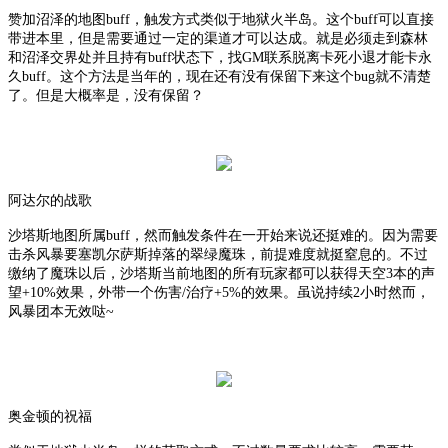
赞加沼泽的地图
buff，触发方式类似于地狱火半岛。这个buff可以直接
带进本里，但是需要通过一定的渠道才可以达成。就是必须走到森林
和沼泽交界处并且持有buff状态下，找GM联系脱离卡死小退才能卡永
久buff。这个方法是当年的，现在还有没有保留下来这个bug就不清楚
了。但是大概率是，没有保留？
阿达尔的战歌
沙塔斯地图所属
buff，然而触发条件在一开始来说还挺难的。因为需要
击杀风暴要塞凯尔萨斯掉落的翠绿魔珠，前提难度就挺窒息的。不过
缴纳了魔珠以后，沙塔斯当前地图的所有玩家都可以获得天空3本的声
望+10%效果，外带一个伤害/治疗+5%的效果。虽说持续2小时然而，
风暴团本无效哒~
奥金顿的祝福