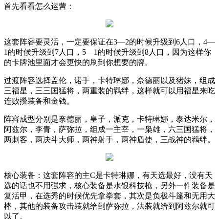
首先看看怎么运营：
这套阵容要灵活，一定要保证在
3
—
2
的时候升级到
6
人口，
4
—
1
的时候升级到
7
人口，
5
—
1
的时候升级到
8
人口，因为这样你
的卡牌池里面才会更快的刷到你想要的牌。
过渡阵容选择盖伦，诺手，卡特琳娜，奈德丽以及猪妹，组成
三福星，三三国猛将，两重装的羁绊，这样就可以用福星来吃
连败攒装备和金钱。
阵容成型分别是奈德丽，皇子，派克，卡特琳娜，泰达米尔，
阿兹尔，李青，萨弥拉，组成一主宰，一枭雄，六三国猛将，
两刺客，两决斗大师，两神射手，两神盾使，三战神的羁绊。
核心装备：这套阵容的主
C
是卡特琳娜，有天选最好，没有天
选的话也不用强求，核心装备是水银科技枪，另外一件装备是
复活甲，在选秀的时候优先拿拳套，其次是负极斗篷和无用大
棒，其他的装备攻击装就给到萨弥拉，法装就给到阿兹尔就可
以了。