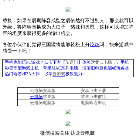
替换：如果在后期阵容成型之后依然打不过别人，那么就可以
升级，将阵容替换成为大虫子，猪妹和奥恩，这样可以增加阵
容的坦度来获得更多的输出机会。
各位小伙伴们觉得三国猛将能够轻松上分
吃鸡
吗，快来游戏中
感受一下吧！
手机也能玩PC游戏？点击下方【
传送门
】
体验
达龙云电脑
，让手机
秒变高配游戏主机
！苹果
MAC系列电脑、
渣渣旧电脑也能
畅玩各类
热门端游和3A大作，
尽享
云游戏
极致魅力~
云电脑
安卓版
安卓点击下载
云电脑
苹果版
苹果点击前往
云电脑
电脑
版
电脑即点即玩
微信搜索关注
达龙云电脑