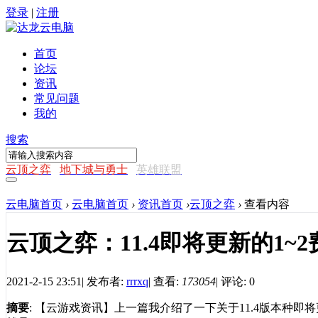
登录
|
注册
首页
论坛
资讯
常见问题
我的
搜索
云顶之弈
地下城与勇士
英雄联盟
云电脑首页
›
云电脑首页
›
资讯首页
›
云顶之弈
›
查看内容
云顶之弈：11.4即将更新的1~
2021-2-15 23:51
|
发布者:
rrrxq
|
查看:
173054
|
评论: 0
摘要
: 【云游戏资讯】上一篇我介绍了一下关于11.4版本