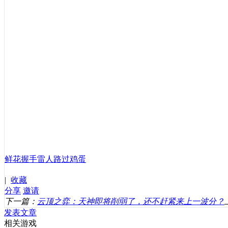
鲜花
握手
雷人
路过
鸡蛋
|
收藏
分享
邀请
下一篇：
云顶之弈：天神即将削弱了，还不赶紧来上一波分？
发表文章
相关游戏