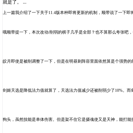
就是了。 ...
上一篇我介绍了一下关于
11.4版本种即将更新的机制，顺带说了一下
哦顺带提一下，本次改动
/削弱的棋子几乎是全部？也不算那么夸张吧
皎月即使是被削调整了一下，但是在明昼刺阵容里面依然算是个强势的
剑姬天选是降低法力值就算了，天选法力值减少还被削弱少了
10%。
狗头，虽然技能是单体伤害。但是架不住它是摄魂使又是天神，能打能