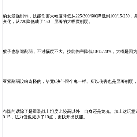
豹女最强削弱，技能伤害大幅度降低从
225/300/600降低到100/
变化，从720降低成了450，显著的大幅度削弱。
猴子也惨遭削弱，不过幅度不大。技能伤害降低
10/15/20%，大
亚索削弱没啥奇怪的，毕竟
6决斗跟个鬼一样。所以伤害也是显著削弱，但是没
布隆的话除了是重装战士坦度比较高以外，自身还是龙魂。加上这玩意
0.15，法力值也减少了10点，更快开出技能。