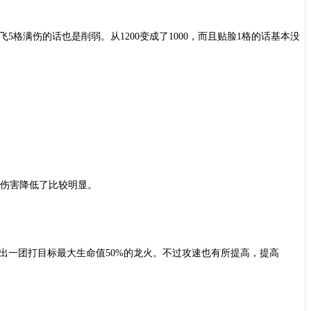
际上你飞5格满伤的话也是削弱。从1200变成了1000，而且贴脸1格的话基本没
但也是伤害降低了比较明显。
打出一团打目标最大生命值50%的龙火。不过攻速也有所提高，提高