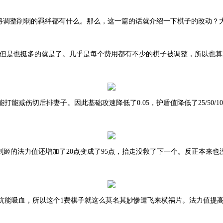
即将调整削弱的羁绊都有什么。那么，这一篇的话就介绍一下棋子的改动？
，但是也挺多的就是了。几乎是每个费用都有不少的棋子被调整，所以也
能打能减伤切后排妻子。因此基础攻速降低了
0.05，护盾值降低了25/50/
而剑姬的法力值还增加了20点变成了95点，抬走没救了下一个。反正本来
抗能吸血，所以这个
1费棋子就这么莫名其妙惨遭飞来横祸片。法力值提高