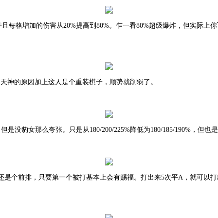
15/250，并且每格增加的伤害从20%提高到80%。乍一看80%超级爆炸，但实
概是因为天神的原因加上这人是个重装棋子，顺势就削弱了。
豹女那么夸张。只是从180/200/225%降低为180/185/190%，
还是个前排，只要第一个被打基本上会有赐福。打出来
5次平A，就可以