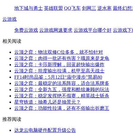
地下城与勇士
英雄联盟
QQ飞车
剑网三
逆水寒
最终幻想1
云游戏
免费云游戏
云游戏网速要求
云游戏平台哪个好
云游戏下
相关阅读
云顶之弈：物法双修C位多多，就不怕针对
云顶之弈：肉得一批还有伤害？哦原来是龙龟
云顶之弈：卡莎新理解，回蓝超快输出爆炸
云顶之弈：坦度输出拉满，机甲至高天战士
FF14时尚品鉴：5月12日“庙中漫步”简易80
云顶之弈：最稳定的法系阵容，适合法系牌多
云顶之弈：全新九五，强度和酷炫兼顾的玩法
云顶之弈：稳定发挥绝不假赛，精英战士斩杀
星穹铁道：抽希儿还是抽景元？
云顶之弈：功能性拉满，还有不俗输出折磨王
推荐阅读
达龙云电脑硬件配置升级公告