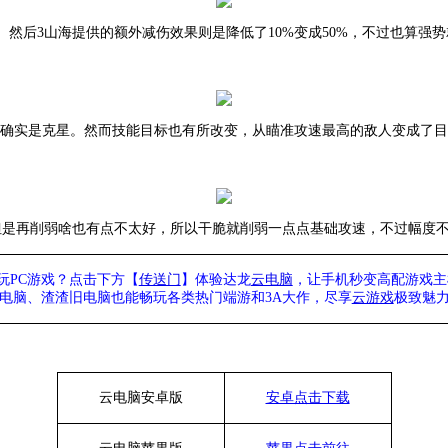
点。然后3山海提供的额外减伤效果则是降低了10%变成50%，不过也算强
子确实是克星。然而技能目标也有所改变，从瞄准攻速最高的敌人变成了
是再削弱啥也有点不太好，所以干脆就削弱一点点基础攻速，不过幅度不算
玩PC游戏？点击下方【
传送门
】
体验
达龙
云电脑
，让手机秒变高配游戏主
列电脑、
渣渣旧电脑也能
畅玩各类热门端游和3A大作，
尽享
云游戏
极致魅力
云电脑安卓版
安卓点击下载