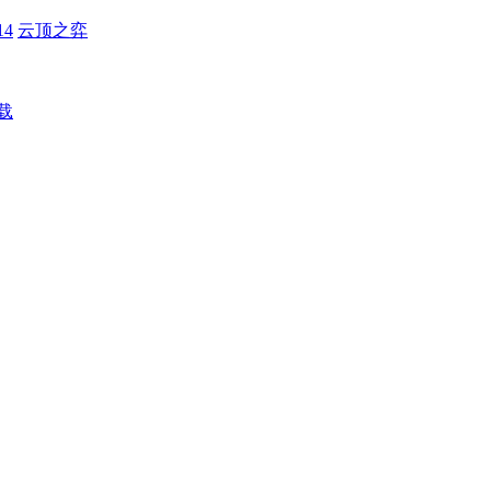
4
云顶之弈
载