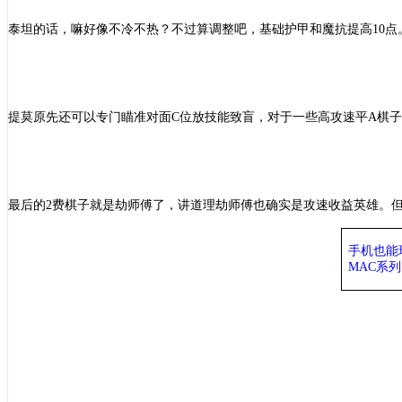
泰坦的话，嘛好像不冷不热？不过算调整吧，基础护甲和魔抗提高
10
提莫原先还可以专门瞄准对面
C位放技能致盲，对于一些高攻速平A棋
最后的
2费棋子就是劫师傅了，讲道理劫师傅也确实是攻速收益英雄。但
手机也能
MAC系