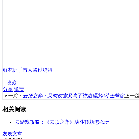
鲜花
握手
雷人
路过
鸡蛋
|
收藏
分享
邀请
下一篇：
云顶之弈：又肉伤害又高不讲道理的8斗士阵容
上一
相关阅读
云游戏攻略：《云顶之弈》决斗转劫怎么玩
发表文章