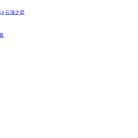
4
云顶之弈
载