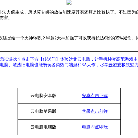
供额外法力值生成，所以莫甘娜的放技能速度其实还算是比较快了。不过因
e伤害。
议还是给一个天神转职？毕竟
2天神加强了可以获得长达6秒的35%减伤
玩PC游戏？点击下方【
传送门
】
体验
达龙
云电脑
，让手机秒变高配游戏主
列电脑、
渣渣旧电脑也能
畅玩各类热门端游和3A大作，
尽享
云游戏
极致魅力
云电脑安卓版
安卓点击下载
云电脑苹果版
苹果点击前往
云电脑
电脑
版
电脑即点即玩