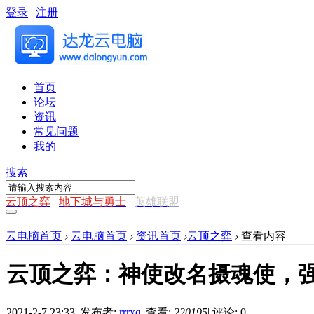
登录
|
注册
首页
论坛
资讯
常见问题
我的
搜索
云顶之弈
地下城与勇士
英雄联盟
云电脑首页
›
云电脑首页
›
资讯首页
›
云顶之弈
›
查看内容
云顶之弈：神使改名摄魂使，
2021-2-7 23:33
|
发布者:
rrrxq
|
查看:
220195
|
评论: 0