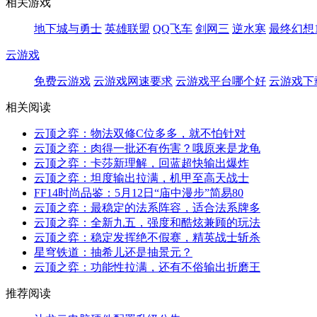
相关游戏
地下城与勇士
英雄联盟
QQ飞车
剑网三
逆水寒
最终幻想1
云游戏
免费云游戏
云游戏网速要求
云游戏平台哪个好
云游戏下
相关阅读
云顶之弈：物法双修C位多多，就不怕针对
云顶之弈：肉得一批还有伤害？哦原来是龙龟
云顶之弈：卡莎新理解，回蓝超快输出爆炸
云顶之弈：坦度输出拉满，机甲至高天战士
FF14时尚品鉴：5月12日“庙中漫步”简易80
云顶之弈：最稳定的法系阵容，适合法系牌多
云顶之弈：全新九五，强度和酷炫兼顾的玩法
云顶之弈：稳定发挥绝不假赛，精英战士斩杀
星穹铁道：抽希儿还是抽景元？
云顶之弈：功能性拉满，还有不俗输出折磨王
推荐阅读