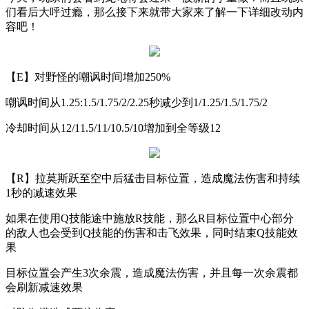
们看后大呼过瘾，那么接下来就带大家来了解一下详细改动内
容吧！
【
E
】对野怪的嘲讽时间增加
250%
嘲讽时间从
1.25:1.5/1.75/2/2.25
秒减少到
1/1.25/1.5/1.75/2
冷却时间从
12/11.5/11/10.5/10
增加到全等级
12
【
R
】拉莫斯跃至空中后猛击目标位置，造成魔法伤害和持续
1
秒的减速效果
如果在使用
Q
技能途中施放
R
技能，那么
R
目标位置中心部分
的敌人也会受到
Q
技能的伤害和击飞效果，同时结束
Q
技能效
果
目标位置会产生
3
次余震，造成魔法伤害，并且每一次余震都
会刷新减速效果