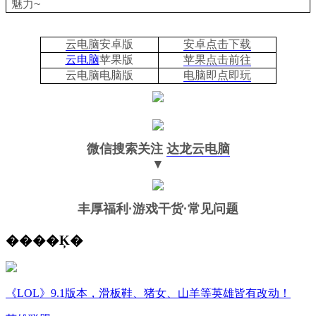
魅力~
云电脑
安卓版
安卓点击下载
云电脑
苹果版
苹果点击前往
云电脑
电脑
版
电脑即点即玩
微信搜索关注
达龙云电脑
▼
丰厚福利
·游戏干货·常见问题
����Ķ�
《LOL》9.1版本，滑板鞋、猪女、山羊等英雄皆有改动！