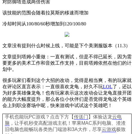
对防御塔造成两倍伤害
该技能的范围会随着拉莫斯的移速而增加
冷却时间从
100/80/60
秒增加到
120/100/80
文章没有提到什么时候上线，可能是下个美测服版本（
11.3
）
文章提到塔姆小重做：一直有测试，但是不得已延长，因为需
要更多的美术工作和音效工作支持，目前塔姆依然在他们的计
划中。
很多玩家们看到这个大招的改动，觉得是相当爽，有的玩家就
在评论区直言表示：一直很喜欢龙龟，好久不玩
LOL
了，还以
为好多英雄像龙龟！也有玩家表示这次改动会让龙龟直接开团
的能力大幅度提升，那么各位小伙伴们是否觉得龙龟这个英雄
会上到职业赛场中呢，快来游戏中试试这个英雄吧！
手机也能玩PC游戏？点击下方【
传送门
】
体验
达龙
云电
脑
，让手机秒变高配游戏主机
！苹果
MAC系列电脑、
渣渣
旧电脑也能
畅玩各类热门端游和3A大作，
尽享
云游戏
极致