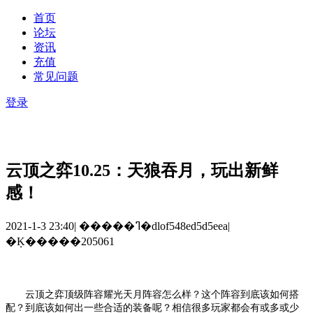
首页
论坛
资讯
充值
常见问题
登录
云顶之弈10.25：天狼吞月，玩出新鲜
感！
2021-1-3 23:40
|
�����ߣ�dlof548ed5d5eea
|
�Ķ�����205061
云顶之弈顶级阵容耀光天月阵容怎么样？这个阵容到底该如何搭
配？到底该如何出一些合适的装备呢？相信很多玩家都会有或多或少