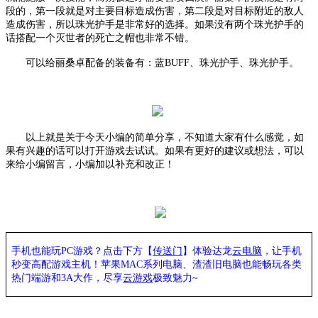
段的，第一段就是对主要目标造成伤害，第二段是对目标附近的敌人
造成伤害，所以珠光护手是非常好的选择。如果没有两个珠光护手的
话搭配一个灭世者的死亡之帽也非常不错。
可以给丽桑卓配备的装备有：蓝
BUFF、珠光护手、珠光护手。
以上就是关于今天小编的简单分享，不知道大家有什么感觉，如
果有兴趣的话可以打开游戏去试试。如果有更好的建议或想法，可以
来给小编留言，小编加以补充和改正！
手机也能玩PC游戏？点击下方【
传送门
】
体验
达龙
云电脑
，让手机
秒变高配游戏主机
！苹果
MAC系列电脑、
渣渣旧电脑也能
畅玩各类
热门端游和3A大作，
尽享
云游戏
极致魅力~