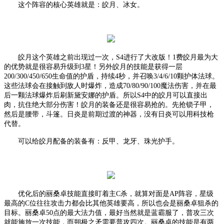
这个阵容的核心英雄就是：皎月、冰女。
皎月这个英雄之前出现过一次，
S4进行了大改版！1费皎月最为大
的优势就是很容易升级到3星！另外皎月的技能是获得一层
200/300/450/650生命值的护盾，持续4秒，并召唤3/4/6/10颗护体法球。
这些法球会在接触到敌人时爆炸，造成70/80/90/100魔法伤害，并在最
后一颗法球爆炸后刷新黛安娜的护盾。所以S4中的皎月可以直接出
肉，抗住绝大部分伤害！皎月的装备还是很容易抢的。先抢锁子甲，
然后是腰带，斗篷。日炎是前期过渡的神器，没有日炎可以用科技枪
代替。
可以给皎月配备的装备有：反甲、龙牙、珠光护手。
优化后的丽桑卓技能直接盯着主
C杀，就算对面是AP阵容，星级
最高的C位往往攻击力都会比其他英雄要高，所以也会是丽桑卓狙杀的
目标。丽桑卓50点的最大法力值，最好当然就是蓝霸服了，普攻三次
就能施放一次技能，而朔极之矛需要普攻四次。丽桑卓的技能是有两