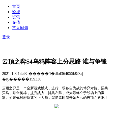
首页
论坛
资讯
充值
常见问题
登录
云顶之弈S4乌鸦阵容上分思路 谁与争锋
2021-1-3 14:43
|
�����ߣ�dlof364055b9f3a
|
�Ķ�����159330
云顶之弈是一个全新游戏模式，进行一场各自为战的博弈对抗。招兵
买马，融合英雄，提升战力，排兵布阵，成为最终立于战场上的赢
家。
如果你对想快速的上大师，就抓紧时间开始自己的云顶之旅吧！