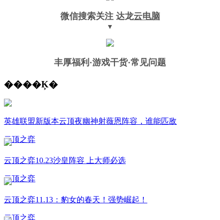
微信搜索关注
达龙
云电脑
▼
丰厚福利
·游戏干货·常见问题
����Ķ�
英雄联盟新版本云顶夜幽神射薇恩阵容，谁能匹敌
云顶之弈
云顶之弈10.23沙皇阵容 上大师必选
云顶之弈
云顶之弈11.13：豹女的春天！强势崛起！
云顶之弈