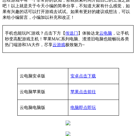
想在游戏中有一个非常好的认知，那就抓紧时间开始自己的云顶之旅
吧！以上就是关于今天小编的简单分享，不知道大家有什么感觉，如
果有兴趣的话可以打开游戏去试试。如果有更好的建议或想法，可以
来给小编留言，小编加以补充和改正！
手机也能玩PC游戏？点击下方【
传送门
】
体验
达龙
云电脑
，让手机
秒变高配游戏主机
！苹果
MAC系列电脑、
渣渣旧电脑也能
畅玩各类
热门端游和3A大作，
尽享
云游戏
极致魅力~
云电脑安卓版
安卓点击下载
云电脑苹果版
苹果点击前往
云电脑
电脑
版
电脑即点即玩