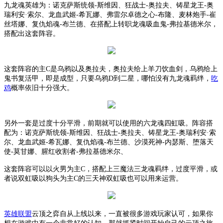
九龙魂英雄为：诺克萨斯统领
-斯维因、狂战士-奥拉夫、铸星龙王-奥
瑞利安·索尔、龙血武姬-希瓦娜、弗雷尔卓德之心-布隆、麦林炮手-崔
丝塔娜、复仇焰魂-布兰德、在搭配上转职龙魂吸血鬼-弗拉基德米尔，
搭配出这套阵容。
这套阵容的主
C是乌鸦以及奥拉夫，奥拉夫给上羊刀饮血剑，乌鸦给上
鬼书复活甲，即是成型，只要乌鸦D到二星，哪怕没有九龙魂羁绊，
吃
鸡
概率依旧十分强大。
另外一套是过度十分平滑，前期就可以使用的六龙魂四虹吸。阵容搭
配为：诺克萨斯统领
-斯维因、狂战士-奥拉夫、铸星龙王-奥瑞利安·索
尔、龙血武姬-希瓦娜、复仇焰魂-布兰德、沙漠死神-内瑟斯、堕落天
使-莫甘娜、腥红收割者-弗拉基德米尔、
这套阵容可以以火男为主
C，搭配上三魔法三龙魂羁绊，过度平滑，或
者说双虹吸以狗头为主C的三天神双虹吸也可以用来运营。
英雄联盟
云顶之弈自从上线以来，一直被很多游戏玩家认可，如果你