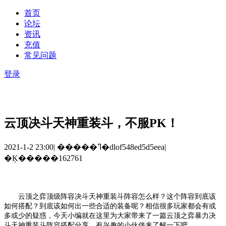
首页
论坛
资讯
充值
常见问题
登录
云顶决斗天神重装斗，不服PK！
2021-1-2 23:00
|
�����ߣ�dlof548ed5d5eea
|
�Ķ�����162761
云顶之弈顶级阵容决斗天神重装斗阵容怎么样？这个阵容到底该
如何搭配？到底该如何出一些合适的装备呢？相信很多玩家都会有或
多或少的疑惑，今天小编就在这里为大家带来了一篇云顶之弈暴力决
斗天神重装斗阵容搭配分享，有兴趣的小伙伴来了解一下吧。