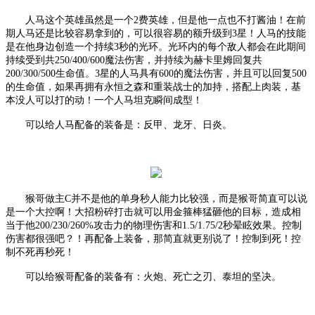
人马这个英雄虽然是一个
2费英雄，但是他一点也不打酱油！在前
期人马还是比较容易拿到的，可以很容易的额升级到3星！人马的技能
是在他身边创造一个持续3秒的光环。光环内的每个敌人都会在此期间
持续受到共250/400/600魔法伤害，并持续为赫卡里姆回复共
200/300/500生命值。3星的人马具有600的魔法伤害，并且可以回复500
的生命值，如果再拥有永恒之森和重装战士的加持，搭配上肉装，基
本没人可以打的动！一个人马坦克瞬间成型！
可以给人马配备的装备是：反甲、龙牙、日炎。
猴哥做主
C并不是他的单身秒人能力比较强，而是猴哥简直可以说
是一个大控啊！大招粉碎打击就可以用金箍棒猛砸他的目标，造成相
当于他200/230/260%攻击力的物理伤害和1.5/1.75/2秒晕眩效果。控制
伤害都很强吧？！再配备上装备，那简直就更别说了！控制到死！控
制不死再秒死！
可以给猴哥配备的装备有：火炮、死亡之刃、泰坦的坚决。