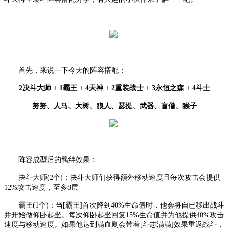
首先，来说一下今天的阵容搭配：
2决斗大师 + 1霸王 + 4天神 + 2重装战士 + 3永恒之森 + 4斗士
努努、人马、大树、狼人、瑟提、武器、盲僧、猴子
阵容成型后的羁绊效果：
决斗大师
(2个)：决斗大师们获得额外移动速度且每次攻击会提供
12%攻击速度，至多8层
霸王
(1个)：当[霸王]首次降到40%生命值时，他会将自已移出战斗
并开始做仰卧起坐。每次仰卧起坐回复15%生命值并为他提供40%攻击
速度与移动速度。如果他达到满血则会带着[斗志满满]效果重返战斗，