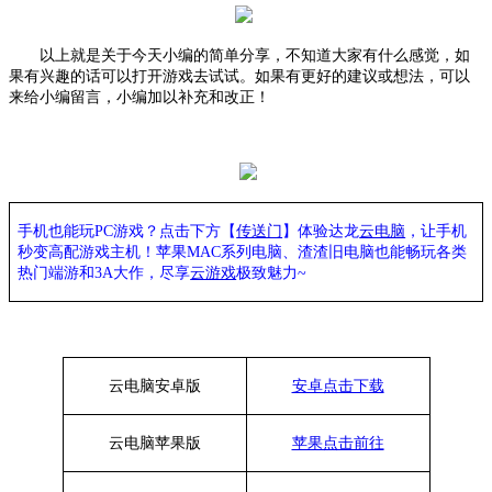
以上就是关于今天小编的简单分享，不知道大家有什么感觉，如
果有兴趣的话可以打开游戏去试试。如果有更好的建议或想法，可以
来给小编留言，小编加以补充和改正！
手机也能玩PC游戏？点击下方【
传送门
】
体验
达龙
云电脑
，让手机
秒变高配游戏主机
！苹果
MAC系列电脑、
渣渣旧电脑也能
畅玩各类
热门端游和3A大作，
尽享
云游戏
极致魅力~
云电脑安卓版
安卓点击下载
云电脑苹果版
苹果点击前往