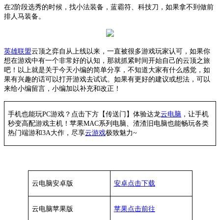
在
2阶段选秀的时候，找小法装备，蓝霸符、科技刀，如果拿不到做前
排人马装备。
英雄联盟
云顶之弈自从上线以来，一直被很多游戏玩家认可，如果你
想在游戏中有一个非常好的认知，那就抓紧时间开始自己的云顶之旅
吧！以上就是关于今天小编的简单分享，不知道大家有什么感觉，如
果有兴趣的话可以打开游戏去试试。如果有更好的建议或想法，可以
来给小编留言，小编加以补充和改正！
手机也能玩PC游戏？点击下方【传送门】
体验
达龙
云电脑
，让手机
秒变高配游戏主机
！苹果
MAC系列电脑、
渣渣旧电脑也能
畅玩各类
热门端游和3A大作，
尽享
云游戏
极致魅力~
云电脑安卓版
安卓点击下载
云电脑苹果版
苹果点击前往