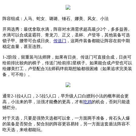
阵容组成：
人马、蛇女、璐璐、锤石、娜美、风女、小法
开局选秀：最优拿取水滴，阵容对水滴需求超高最少
2个，多多益善。
水滴可以合成蓝霸符、青龙刀、正义，圣杯、卢登等，其他装备可选
锁子甲、腰带可合成日炎、
传送门
，这两件装备都能让阵容在前中期
稳定血量，甚至连胜。
1-2阶段，留重装与法师牌，如果有日炎、传送门可直接合成，日炎可
给前排比较肉的棋子，传送门给前排2星棋子。如果能合成卢登也可以
给娜美打工，卢登配合3法师羁绊前期想输都很困难（如果追求完美装
备，可不给）。
通常
2-1拉4人口，2-5拉5人口，早升级人口白嫖到小法的概率就会更
高，小法来的早，法强才能叠的更高，才有
吃鸡
的机会，否则只能遗
憾烂分。
对于天选，只要是强势天选都可以拿，一方面两手准备，肯石头人爆
的装备是否契合，契合别的阵容更容易转，另一方面这套盾法阵容不
吃天选，来啥都能玩。