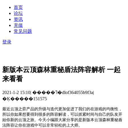
首页
论坛
资讯
充值
常见问题
登录
新版本云顶森林重秘盾法阵容解析 一起
来看看
2021-1-2 15:10
|
�����ߣ�dlof364055b9f3a
|
�Ķ�����151575
最近云顶之弈产品的升级与迭代更加促进了我们的在游戏的均衡性，
所以你如果想要得到很多的阵容解读，可以抓紧时间与自己的队友开
始你新的云顶之旅。今天小编跟大家分享的是新版本云顶
森林重秘盾
法阵容
让你在游戏中可以非常轻松的上大师。