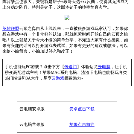
阵容缺点也很大，关键就是铲子
+猴哥天选+双反曲，使得其无法成为
上分稳定阵容。特别是铲子，这版本铲子的掉率简直玄学。
英雄联盟
云顶之弈自从上线以来，一直被很多游戏玩家认可，如果你
想在游戏中有一个非常好的认知，那就抓紧时间开始自己的云顶之旅
吧！以上就是关于今天小编的简单分享，不知道大家有什么感觉，如
果有兴趣的话可以打开游戏去试试。如果有更好的建议或想法，可以
来给小编留言，小编加以补充和改正！
手机也能玩PC游戏？点击下方【
传送门
】
体验
达龙
云电脑
，让手机
秒变高配游戏主机
！苹果
MAC系列电脑、
渣渣旧电脑也能
畅玩各类
热门端游和3A大作，
尽享
云游戏
极致魅力~
云电脑安卓版
安卓点击下载
云电脑苹果版
苹果点击前往