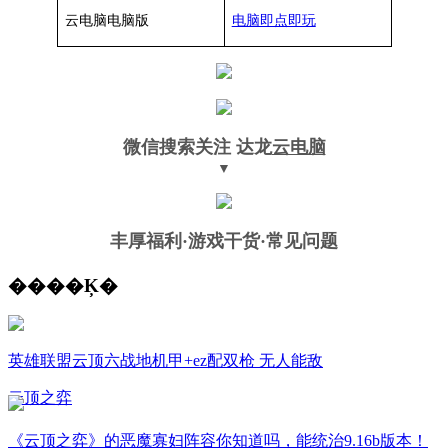
云电脑
电脑
版
电脑即点即玩
微信搜索关注
达龙
云电脑
▼
丰厚福利
·游戏干货·常见问题
����Ķ�
英雄联盟云顶六战地机甲+ez配双枪 无人能敌
云顶之弈
《云顶之弈》的恶魔寡妇阵容你知道吗，能统治9.16b版本！