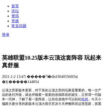
首页
论坛
资讯
充值
常见问题
登录
英雄联盟10.25版本云顶这套阵容 玩起来
真舒服
2021-1-2 13:47
|
�����ߣ�dlof364055b9f3a
|
�Ķ�����144854
云顶之弈新版本更新，对于喜欢云顶之弈的玩家是重要的，每一次产
品的迭代升级，就会伴随着一套新的游戏阵容的诞生，正所谓一代版
本一代神，了解了着一套阵容，让你在游戏中可以轻松
吃鸡
，今天小
编跟大家分享的
新版本云顶
大闹天宫决斗天神猴
阵容运营思路
，抓紧