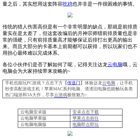
量之后，其实想用这套阵容
吃鸡
也并非是一件很困难的事情。
传统的猎人伤害高但是有一个非常明显的缺点，那就是前排质
量实在是太差了，但这套改编后的月神宗师猎前排质量也是非
常的强硬，只有前排质量高才能够保证后排打出更高的输出
来。而且大部分的卡基本上前期都可以获得，所以玩家们也不
用担心最终难以完成体系。
各位小伙伴们是否了解如何了呢，记得关注达龙
云电脑
哦，云
电脑会为大家持续带来攻略的
~
手机也能玩PC游戏？点击下方【
传送门
】
体验
达龙
云电脑
，让手机
秒变高配游戏主机
！苹果
MAC系列电脑、
渣渣旧电脑也能
畅玩各类
热门端游和3A大作，
尽享
云游戏
极致魅力~
云电脑安卓版
安卓点击下载
云电脑苹果版
苹果点击前往
云电脑
电脑
版
电脑即点即玩