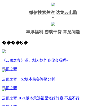
微信搜索关注
达龙
云电脑
▼
丰厚福利
·游戏干货·常见问题
����Ķ�
《云顶之弈》源计划刀妹阵容你会玩吗~
云顶之弈
云顶之弈：S2版本装备评级分析
云顶之弈
云顶之弈10.21版本天选福星塔姆阵容 不服不行