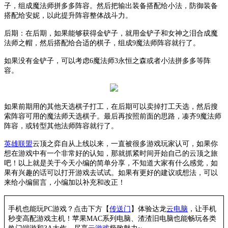
子，组成魔法师拼多多阵容。然后把输出装备搭配给小法，防御装备
搭配给安妮，以此提升阵容整体战斗力。
后期：在后期，如果能够获得金铲子，就用金铲子和女神之泪合成魔
法师之帽，然后搭配给合适的棋子，组成
9魔法师阵容就行了。
如果没有金铲子，可以考虑
6魔法师3永恒之森或者小法拼多多等阵
容。
如果前期用的其他天选棋子打工，在后期可以卖掉打工天选，然后搜
索阵容可用的魔法师天选棋子。最后再按照前面的思路，凑齐
9魔法师
阵容，或转型其他法师阵容就行了。
英雄联盟
云顶之弈自从上线以来，一直被很多游戏玩家认可，如果你
想在游戏中有一个非常好的认知，那就抓紧时间开始自己的云顶之旅
吧！以上就是关于今天小编的简单分享，不知道大家有什么感觉，如
果有兴趣的话可以打开游戏去试试。如果有更好的建议或想法，可以
来给小编留言，小编加以补充和改正！
手机也能玩PC游戏？点击下方【
传送门
】
体验
达龙
云电脑
，让手机
秒变高配游戏主机
！苹果
MAC系列电脑、
渣渣旧电脑也能
畅玩各类