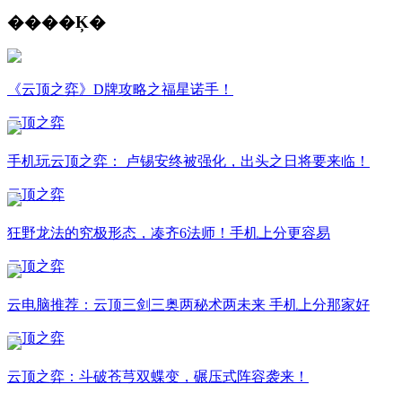
����Ķ�
《云顶之弈》D牌攻略之福星诺手！
云顶之弈
手机玩云顶之弈： 卢锡安终被强化，出头之日将要来临！
云顶之弈
狂野龙法的究极形态，凑齐6法师！手机上分更容易
云顶之弈
云电脑推荐：云顶三剑三奥两秘术两未来 手机上分那家好
云顶之弈
云顶之弈：斗破苍芎双蝶变，碾压式阵容袭来！