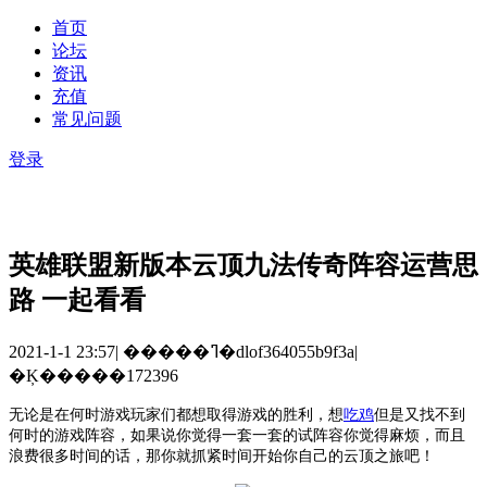
首页
论坛
资讯
充值
常见问题
登录
英雄联盟新版本云顶九法传奇阵容运营思
路 一起看看
2021-1-1 23:57
|
�����ߣ�dlof364055b9f3a
|
�Ķ�����172396
无论是在何时游戏玩家们都想取得游戏的胜利，想
吃鸡
但是又找不到
何时的游戏阵容，如果说你觉得一套一套的试阵容你觉得麻烦，而且
浪费很多时间的话，那你就抓紧时间开始你自己的云顶之旅吧！