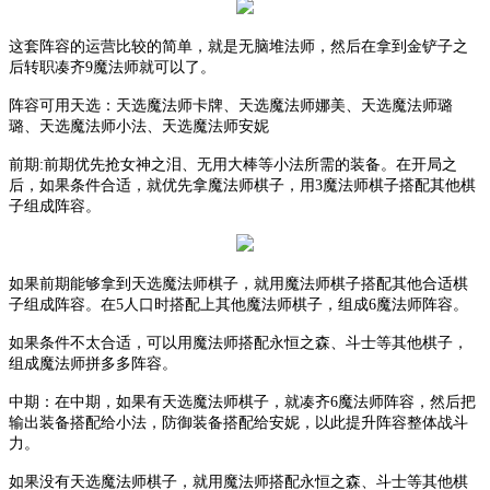
这套阵容的运营比较的简单，就是无脑堆法师，然后在拿到金铲子之
后转职凑齐
9魔法师就可以了。
阵容可用天选：天选魔法师卡牌、天选魔法师娜美、天选魔法师璐
璐、天选魔法师小法、天选魔法师安妮
前期
:前期优先抢女神之泪、无用大棒等小法所需的装备。在开局之
后，如果条件合适，就优先拿魔法师棋子，用3魔法师棋子搭配其他棋
子组成阵容。
如果前期能够拿到天选魔法师棋子，就用魔法师棋子搭配其他合适棋
子组成阵容。在
5人口时搭配上其他魔法师棋子，组成6魔法师阵容。
如果条件不太合适，可以用魔法师搭配永恒之森、斗士等其他棋子，
组成魔法师拼多多阵容。
中期
：
在中期，如果有天选魔法师棋子，就凑齐
6魔法师阵容，然后把
输出装备搭配给小法，防御装备搭配给安妮，以此提升阵容整体战斗
力。
如果没有天选魔法师棋子，就用魔法师搭配永恒之森、斗士等其他棋