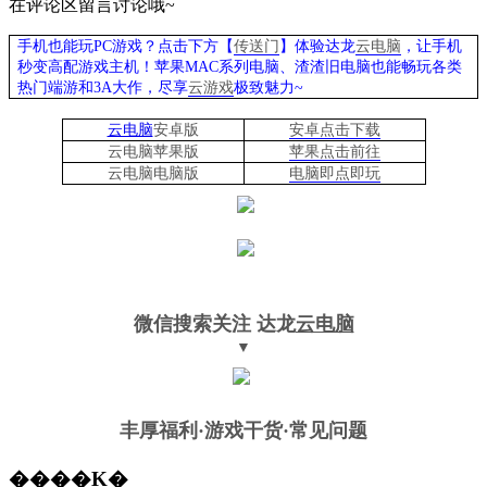
在评论区留言讨论哦
~
手机也能玩PC游戏？点击下方【
传送门
】
体验
达龙
云电脑
，让手机
秒变高配游戏主机
！苹果
MAC系列电脑、
渣渣旧电脑也能
畅玩各类
热门端游和3A大作，
尽享
云游戏
极致魅力~
云电脑
安卓版
安卓点击下载
云电脑苹果版
苹果点击前往
云电脑
电脑
版
电脑即点即玩
微信搜索关注
达龙
云电脑
▼
丰厚福利
·游戏干货·常见问题
����Ķ�