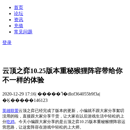
首页
论坛
资讯
充值
常见问题
登录
云顶之弈10.25版本重秘猴狸阵容带给你
不一样的体验
2020-12-29 17:16
|
�����ߣ�dlof364055b9f3a
|
�Ķ�����146123
英雄联盟
云顶之弈已经完成了版本的更新，小编就不跟大家分享絮叨
没用的啦，直接跟大家分享干货，让大家在以后游戏生活中轻松的上
分
吃鸡
。今天小编跟大家分享的是
云顶之弈
10.25版本重秘猴狸阵容
运
营思路
，让这套阵容在游戏中轻松的上大师。