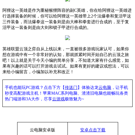
阿狸这一英雄是作为重秘猴狸阵容的副
C英雄，你在给阿狸这一英雄进
行选择装备的时候，你可以给阿狸这一英雄带上2个法爆拳和复活甲这
三件装备，而法爆拳这一装备则是由大棒和拳套进行合成的，至于复
活甲这一装备则是由大剑和锁子甲进行合成的。
英雄联盟云顶之弈自从上线以来，一直被很多游戏玩家认可，如果你
想在游戏中有一个非常好的认知，那就抓紧时间开始自己的云顶之旅
吧！以上就是关于今天小编的简单分享，不知道大家有什么感觉，如
果有兴趣的话可以打开游戏去试试。如果有更好的建议或想法，可以
来给小编留言，小编加以补充和改正！
手机也能玩PC游戏？点击下方【
传送门
】
体验
达龙
云电脑
，让手机
秒变高配游戏主机
！苹果
MAC系列电脑、
渣渣旧电脑也能
畅玩各类
热门端游和3A大作，
尽享
云游戏
极致魅力~
云电脑安卓版
安卓点击下载