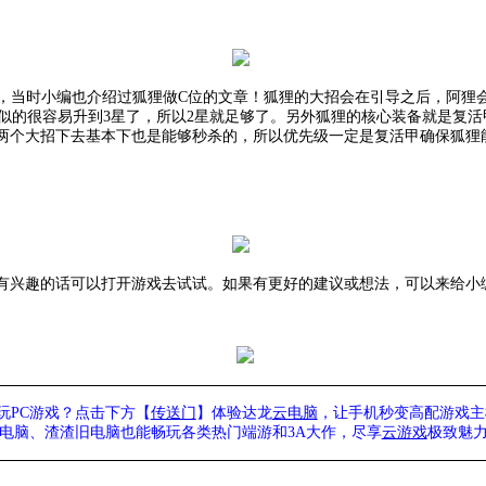
雄，当时小编也介绍过狐狸做C位的文章！狐狸的大招会在引导之后，阿狸会
是不像S3似的很容易升到3星了，所以2星就足够了。另外狐狸的核心装备就
两个大招下去基本下也是能够秒杀的，所以优先级一定是复活甲确保狐狸
有兴趣的话可以打开游戏去试试。如果有更好的建议或想法，可以来给小
玩PC游戏？点击下方【
传送门
】
体验
达龙
云电脑
，让手机秒变高配游戏主
列电脑、
渣渣旧电脑也能
畅玩各类热门端游和3A大作，
尽享
云游戏
极致魅力