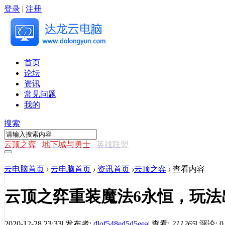
登录
|
注册
首页
论坛
资讯
常见问题
我的
搜索
云顶之弈
地下城与勇士
英雄联盟
云电脑首页
›
云电脑首页
›
资讯首页
›
云顶之弈
›
查看内容
云顶之弈重装魔法6永恒，玩法
2020-12-28 23:33
|
发布者:
dlof548ed5d5eea
|
查看:
211265
|
评论: 0