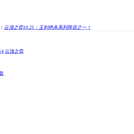
：
云顶之弈10.25：玉剑绝杀系列阵容之一！
4
云顶之弈
载