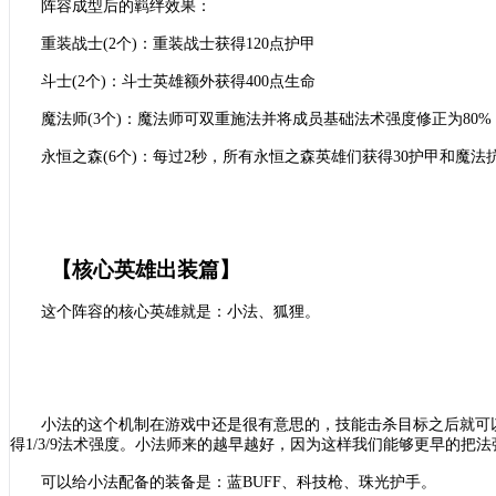
阵容成型后的羁绊效果：
重装战士
(2个)：重装战士获得120点护甲
斗士
(2个)：斗士英雄额外获得400点生命
魔法师
(3个)：魔法师可双重施法并将成员基础法术强度修正为80%
永恒之森
(6个)：每过2秒，所有永恒之森英雄们获得30护甲和魔
【核心英雄出装篇】
这个阵容的核心英雄就是：小法、狐狸。
小法的这个机制在游戏中还是很有意思的，技能击杀目标之后就可
得1/3/9法术强度。小法师来的越早越好，因为这样我们能够更早的把
可以给小法配备的装备是：蓝
BUFF、科技枪、珠光护手。