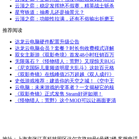
云顶之弈：稳定发挥绝不假赛，精英战士斩杀
星穹铁道：抽希儿还是抽景元？
云顶之弈：功能性拉满，还有不俗输出折磨王
推荐阅读
达龙云电脑硬件配置升级公告
达龙云电脑会员？套餐？时长包收费模式详解
双女主新游《双影奇境》首发48小时狂销百万
无限落石？《怪物猎人：荒野》又现惊天BUG
《尼克国际儿童频道明星大乱斗》这款百元格
《双影奇镜》在线峰值25万超越《双人成行》
史低游戏推荐：建造你的天空之城！《空中王
云电脑：未来游戏的变革者？一文揭秘它的核
《双影奇镜》正式发售 Steam好评如潮！
《怪物猎人：荒野》这个MOD可以让画面更清
地址：上海市张江高科技园区达尔文路88号6号楼2楼 客服电话：021-51