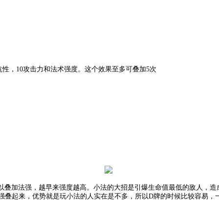
法抗性，10攻击力和法术强度。这个效果至多可叠加5次
以叠加法强，越早来强度越高。小法的大招是引爆生命值最低的敌人，造
法强叠起来，优势就是玩小法的人实在是不多，所以D牌的时候比较容易，