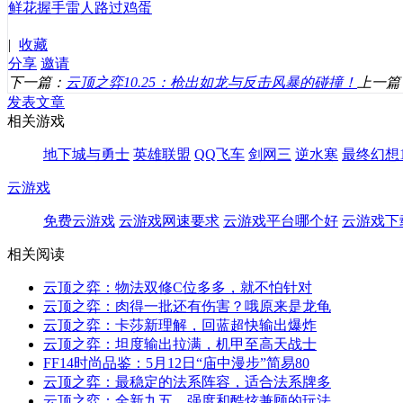
鲜花
握手
雷人
路过
鸡蛋
|
收藏
分享
邀请
下一篇：
云顶之弈10.25：枪出如龙与反击风暴的碰撞！
上一篇
发表文章
相关游戏
地下城与勇士
英雄联盟
QQ飞车
剑网三
逆水寒
最终幻想1
云游戏
免费云游戏
云游戏网速要求
云游戏平台哪个好
云游戏下
相关阅读
云顶之弈：物法双修C位多多，就不怕针对
云顶之弈：肉得一批还有伤害？哦原来是龙龟
云顶之弈：卡莎新理解，回蓝超快输出爆炸
云顶之弈：坦度输出拉满，机甲至高天战士
FF14时尚品鉴：5月12日“庙中漫步”简易80
云顶之弈：最稳定的法系阵容，适合法系牌多
云顶之弈：全新九五，强度和酷炫兼顾的玩法