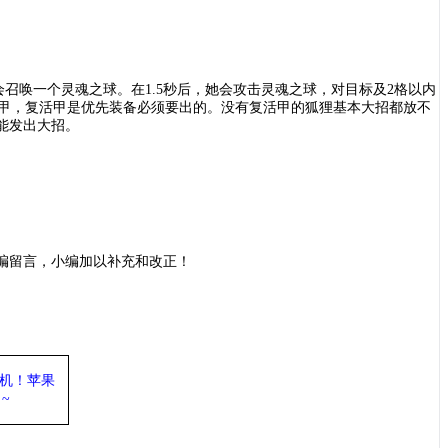
召唤一个灵魂之球。在1.5秒后，她会攻击灵魂之球，对目标及2格以内
是复活甲，复活甲是优先装备必须要出的。没有复活甲的狐狸基本大招都放不
能发出大招。
编留言，小编加以补充和改正！
机
！苹果
~